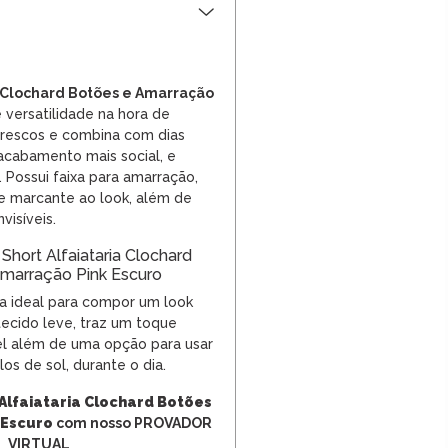
a Clochard Botões e Amarração
versatilidade na hora de
frescos e combina com dias
acabamento mais social, e
 Possui faixa para amarração,
e marcante ao look, além de
visíveis.
Short Alfaiataria Clochard
marração Pink Escuro
a ideal para compor um look
 tecido leve, traz um toque
el além de uma opção para usar
los de sol
, durante o dia.
 Alfaiataria Clochard Botões
 Escuro
com nosso PROVADOR
VIRTUAL