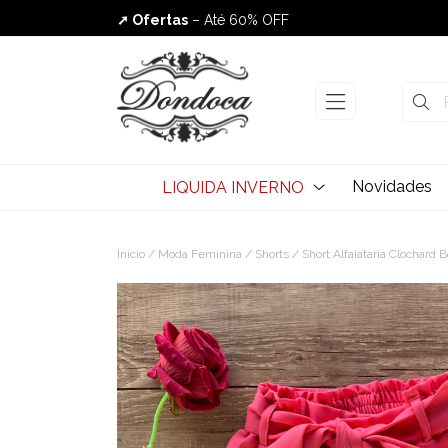
➚ Ofertas
– Até 60% OFF
Envio Rápido
Novidades
LIQUIDA INVERNO
Início
/
Moda Feminina
/
Shorts
/ Short Alfaiataria Clochard