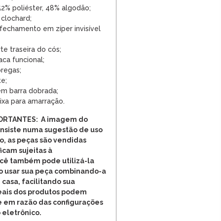
2% poliéster, 48% algodão;
 clochard;
fechamento em zíper invisível
te traseira do cós;
aca funcional;
regas;
e;
m barra dobrada;
xa para amarração.
ORTANTES: A imagem do
onsiste numa sugestão de uso
o, as peças são vendidas
cam sujeitas à
ocê também pode utilizá-la
o usar sua peça combinando-a
 casa, facilitando sua
reais dos produtos podem
e em razão das configurações
 eletrônico.