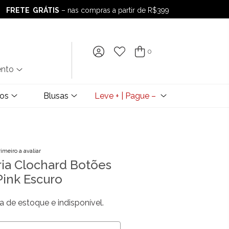
FRETE GRÁTIS
– nas compras a partir de R$399
FRETE GRÁTIS
– nas compras a partir de R$399
0
ento
dos
Blusas
Leve + | Pague –
rimeiro a avaliar
aria Clochard Botões
ink Escuro
a de estoque e indisponível.