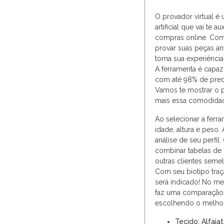
O provador virtual é 
artificial que vai te a
compras online. Com
provar suas peças ant
torna sua experiênci
A ferramenta é capaz
com até 98% de preci
Vamos te mostrar o p
mais essa comodida
Ao selecionar a fer
idade, altura e peso. 
análise de seu perfil
combinar tabelas de
outras clientes seme
Com seu biotipo traç
será indicado! No me
faz uma comparação 
escolhendo o melhor
Tecido: Alfaiat