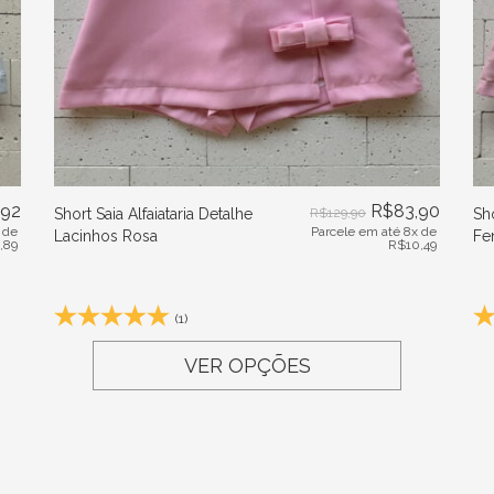
,92
R$
83,90
Short Saia Alfaiataria Detalhe
R$
129,90
Sh
 de
Parcele em até 8x de
Lacinhos Rosa
Fe
1,89
R$
10,49
(1)
VER OPÇÕES