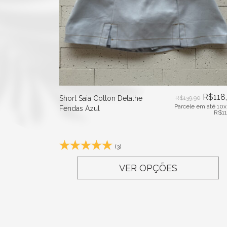
R$
118
Short Saia Cotton Detalhe
R$
139,90
Parcele em até 10x
Fendas Azul
R$
1
(3)
VER OPÇÕES