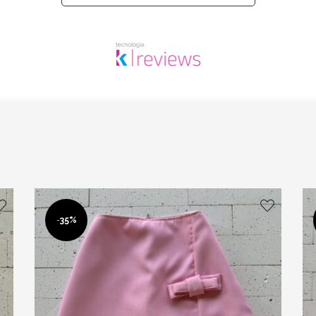
-
35%