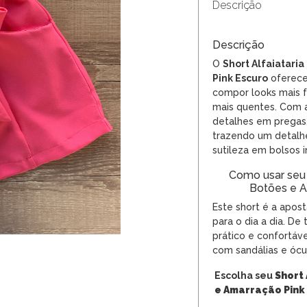
Descrição
Descrição
O
Short Alfaiatari
Pink Escuro
oferece 
compor looks mais 
mais quentes. Com 
detalhes em pregas.
trazendo um detalh
sutileza em bolsos in
Como usar seu 
Botões e A
Este
short
é a apost
para o dia a dia. De
prático e confortáv
com sandálias e
ócu
Escolha seu
Short
e Amarração Pink