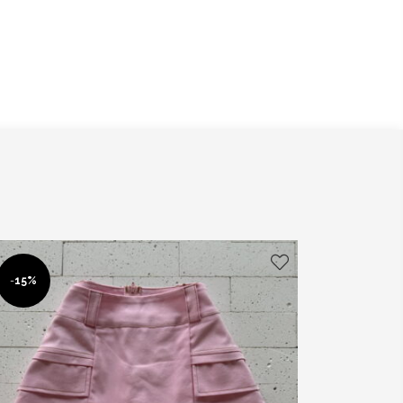
-
15%