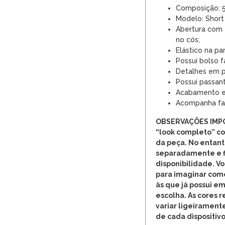
Composição: 5
Modelo: Short
Abertura com 
no cós;
Elástico na par
Possui bolso f
Detalhes em p
Possui passant
Acabamento e
Acompanha fai
OBSERVAÇÕES IMP
“look completo” c
da peça. No entant
separadamente e fi
disponibilidade. V
para imaginar com
às que já possui em
escolha. As cores 
variar ligeirament
de cada dispositivo