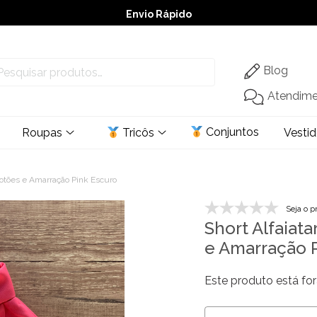
Envio Rápido
➚ Ofertas
– Até 60% OFF
Blog
Atendim
Conjuntos
Roupas
Tricôs
Vesti
 Botões e Amarração Pink Escuro
Seja o p
Short Alfaiat
e Amarração P
Este produto está for