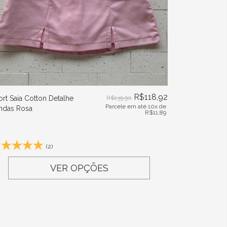
R$
118,92
ort Saia Cotton Detalhe
R$
139,90
Parcele em até 10x de
ndas Rosa
R$
11,89
(2)
VER OPÇÕES