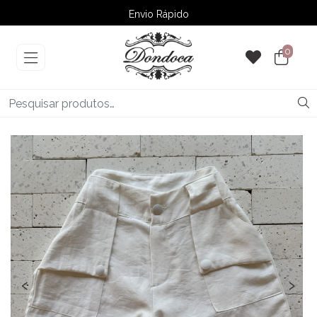
Envio Rápido
➚ Ofertas
– Até 60% OFF
0
‹
›