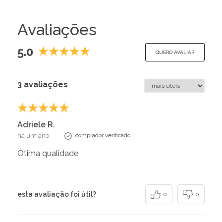
Avaliações
5.0
QUERO AVALIAR
3 avaliações
Adriele R.
há um ano
comprador verificado
Ótima qualidade
esta avaliação foi útil?
0
0