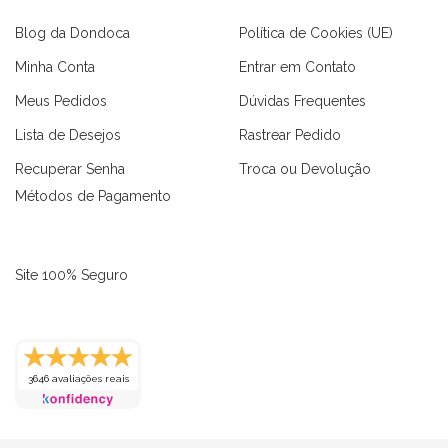
Blog da Dondoca
Política de Cookies (UE)
Minha Conta
Entrar em Contato
Meus Pedidos
Dúvidas Frequentes
Lista de Desejos
Rastrear Pedido
Recuperar Senha
Troca ou Devolução
Métodos de Pagamento
Site 100% Seguro
as
Macaquinhos
Blusas
Vestidos
Calças
Conjuntos
3646 avaliações reais