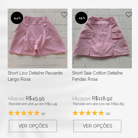
-
54%
-
15%
Short Liso Detalhe Passante
Short Saia Cotton Detalhe
Largo Rosa
Fendas Rosa
R$
45,95
R$
118,92
R$
99,90
R$
139,90
Parcele em até 4x de
R$
11,49
Parcele em até 10x de
R$
11,89
(1)
(2)
VER OPÇÕES
VER OPÇÕES