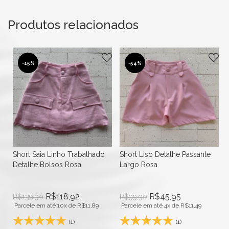
Produtos relacionados
-
15%
-
54%
r
Short Saia Linho Trabalhado
Short Liso Detalhe Passante
Detalhe Bolsos Rosa
Largo Rosa
R$
118,92
R$
45,95
R$
139,90
R$
99,90
Parcele em até 10x de
R$
11,89
Parcele em até 4x de
R$
11,49
(1)
(1)