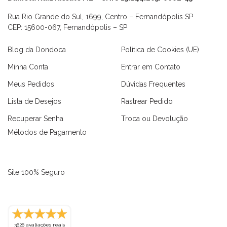
Rua Rio Grande do Sul, 1699, Centro – Fernandópolis SP
CEP: 15600-067, Fernandópolis – SP
Blog da Dondoca
Política de Cookies (UE)
Minha Conta
Entrar em Contato
Meus Pedidos
Dúvidas Frequentes
Lista de Desejos
Rastrear Pedido
Recuperar Senha
Troca ou Devolução
Métodos de Pagamento
Site 100% Seguro
as
Macaquinhos
Blusas
Vestidos
Calças
Conjuntos
3626 avaliações reais