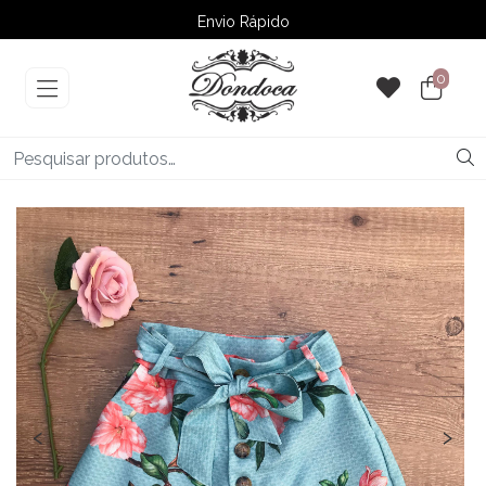
Envio Rápido
➚ Ofertas
– Até 60% OFF
0
‹
›