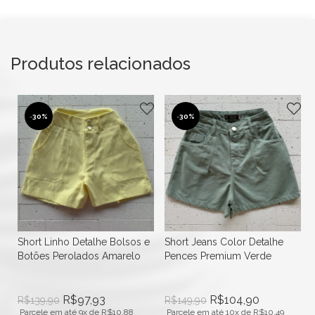
Produtos relacionados
-
30%
-
30%
Short Linho Detalhe Bolsos e
Short Jeans Color Detalhe
Botões Perolados Amarelo
Pences Premium Verde
R$
97,93
R$
104,90
R$
139,90
R$
149,90
Parcele em até 9x de
R$
10,88
Parcele em até 10x de
R$
10,49