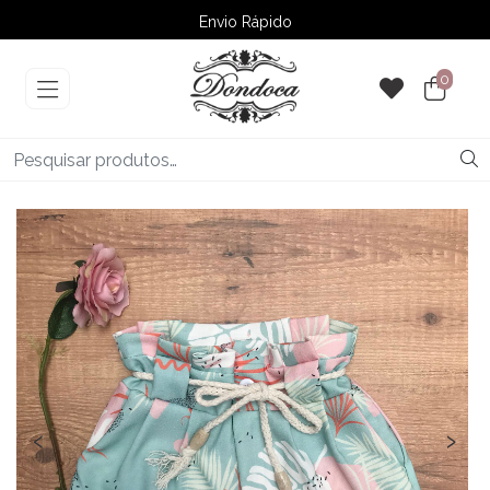
Envio Rápido
➚ Ofertas
– Até 60% OFF
0
‹
›