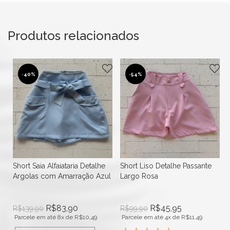
Produtos relacionados
-
54%
-
15%
Short Liso Detalhe Passante
Short Linho Detalhe Bolsos e
l
Largo Rosa
Botões Perolados Laranja
R$
45,95
R$
118,92
R$
99,90
R$
139,90
Parcele em até 4x de
R$
11,49
Parcele em até 10x de
R$
11,89