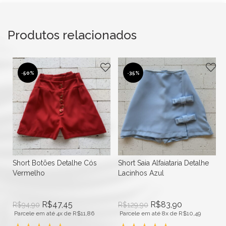
Produtos relacionados
-
50%
-
35%
Short Botões Detalhe Cós
Short Saia Alfaiataria Detalhe
Vermelho
Lacinhos Azul
R$
47,45
R$
83,90
R$
94,90
R$
129,90
Parcele em até 4x de
R$
11,86
Parcele em até 8x de
R$
10,49