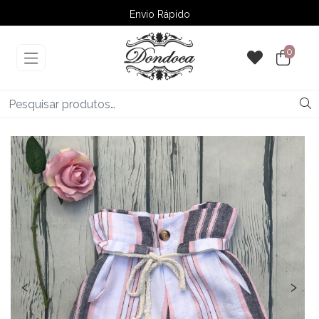
Envio Rápido
➚ Ofertas
– Até 60% OFF
0
‹
›