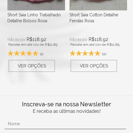
Short Saia Linho Trabalhado
Short Saia Cotton Detalhe
Detalhe Bolsos Rosa
Fendas Rosa
R$
118,92
R$
118,92
R$
139,90
R$
139,90
Parcele em até 10x de
R$
11,89
Parcele em até 10x de
R$
11,89
(1)
(2)
VER OPÇÕES
VER OPÇÕES
Inscreva-se na nossa Newsletter
E receba as últimas novidades!