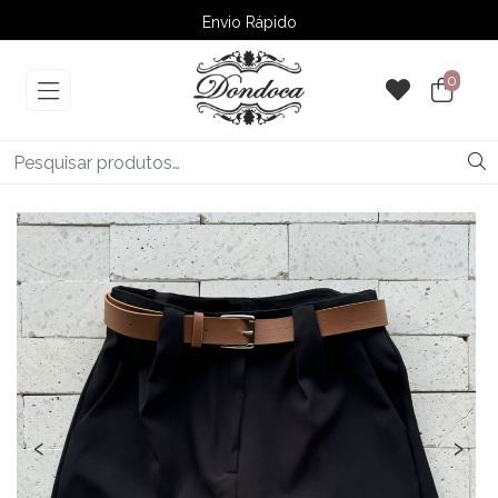
Envio Rápido
➚ Ofertas
– Até 60% OFF
0
‹
›