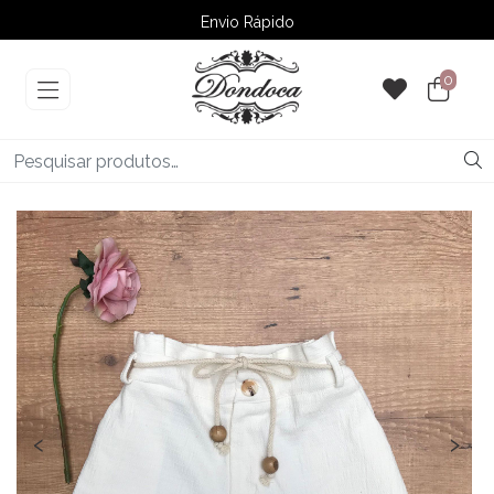
Envio Rápido
➚ Ofertas
– Até 60% OFF
0
‹
›