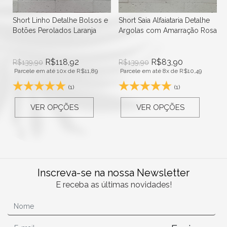
Short Linho Detalhe Bolsos e
Short Saia Alfaiataria Detalhe
Botões Perolados Laranja
Argolas com Amarração Rosa
R$
118,92
R$
83,90
R$
139,90
R$
139,90
Parcele em até 10x de
R$
11,89
Parcele em até 8x de
R$
10,49
(1)
(1)
VER OPÇÕES
VER OPÇÕES
Inscreva-se na nossa Newsletter
E receba as últimas novidades!