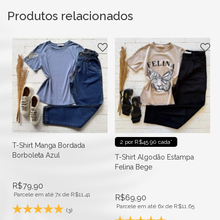
Produtos relacionados
2 por R$45.90 cada*
T-Shirt Manga Bordada
Borboleta Azul
fé
T-Shirt Algodão Estampa
Felina Bege
R$
79,90
Parcele em até 7x de
R$
11,41
R$
69,90
Parcele em até 6x de
R$
11,65
(3)