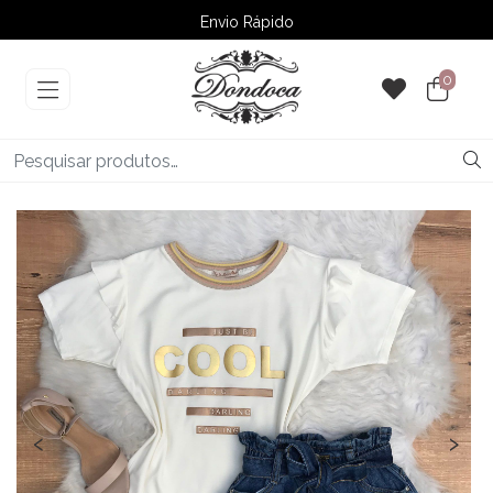
Envio Rápido
➚ Ofertas
– Até 60% OFF
0
‹
›