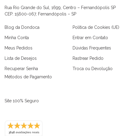
Rua Rio Grande do Sul, 1699, Centro – Fernandópolis SP
CEP: 15600-067, Fernandópolis – SP
Blog da Dondoca
Política de Cookies (UE)
Minha Conta
Entrar em Contato
Meus Pedidos
Dúvidas Frequentes
Lista de Desejos
Rastrear Pedido
Recuperar Senha
Troca ou Devolução
Métodos de Pagamento
Site 100% Seguro
as
Macaquinhos
Blusas
Vestidos
Calças
Conjuntos
3646 avaliações reais