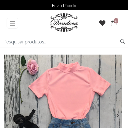
Envio Rápido
➚ Ofertas
– Até 60% OFF
0
‹
›