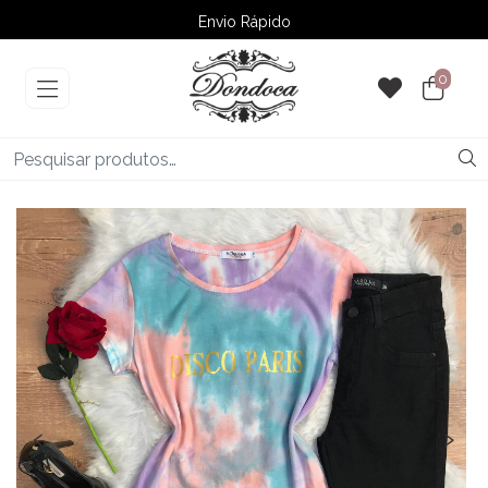
Envio Rápido
➚ Ofertas
– Até 60% OFF
0
‹
›