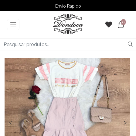
Envio Rápido
➚ Ofertas
– Até 60% OFF
0
‹
›