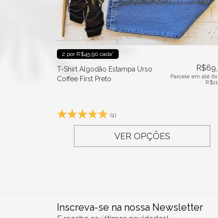
2 por R$45.90 cada*
R$
69
T-Shirt Algodão Estampa Urso
Parcele em até 6x
Coffee First Preto
R$
1
(1)
VER OPÇÕES
Inscreva-se na nossa Newsletter