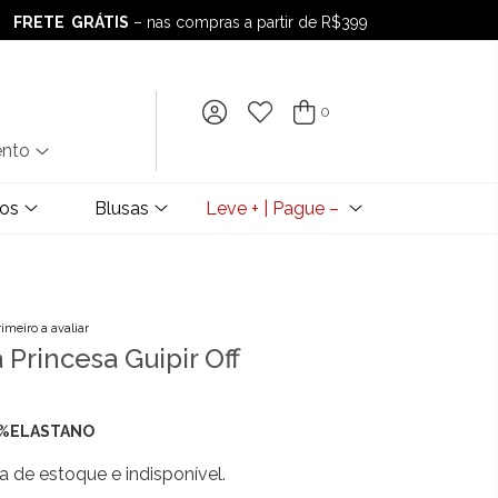
FRETE GRÁTIS
– nas compras a partir de R$399
FRETE GRÁTIS
– nas compras a partir de R$399
0
ento
dos
Blusas
Leve + | Pague –
rimeiro a avaliar
 Princesa Guipir Off
4%ELASTANO
a de estoque e indisponível.