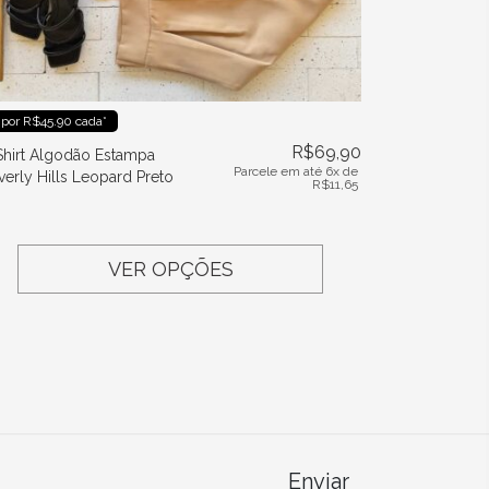
 por R$45.90 cada*
R$
69,90
Shirt Algodão Estampa
Parcele em até 6x de
verly Hills Leopard Preto
R$
11,65
VER OPÇÕES
Enviar