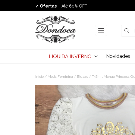
➚ Ofertas
– Até 60% OFF
Envio Rápido
Novidades
LIQUIDA INVERNO
Início
/
Moda Feminina
/
Blusas
/ T-Shirt Manga Princesa Gui