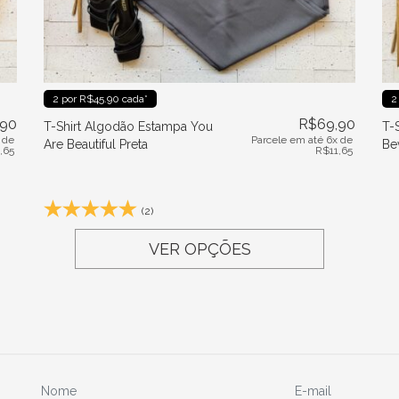
2 por R$45.90 cada*
2
,90
R$
69,90
T-Shirt Algodão Estampa You
T-
 de
Parcele em até 6x de
Are Beautiful Preta
Be
1,65
R$
11,65
(2)
VER OPÇÕES