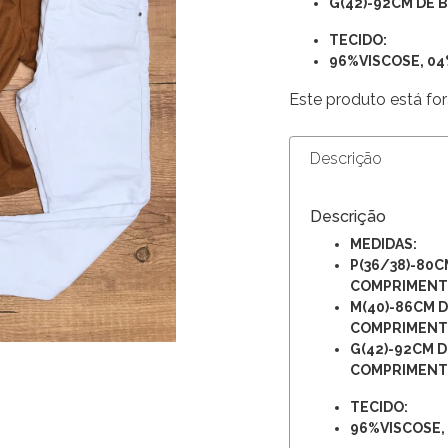
G(42)-92CM DE 
TECIDO:
96%VISCOSE, 0
Este produto está for
Descrição
Descrição
MEDIDAS:
P(36/38)-80C
COMPRIMEN
M(40)-86CM D
COMPRIMEN
G(42)-92CM D
COMPRIMEN
TECIDO:
96%VISCOSE,