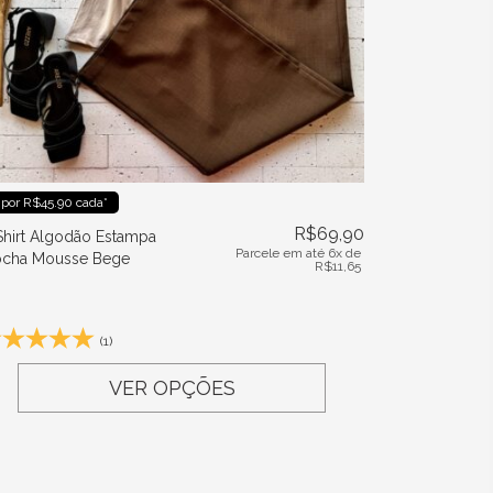
 por R$45.90 cada*
R$
69,90
Shirt Algodão Estampa
Parcele em até 6x de
cha Mousse Bege
R$
11,65
(1)
VER OPÇÕES