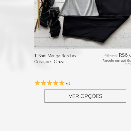
R$
67
T-Shirt Manga Bordada
R$
79,90
Parcele em até 6x
Corações Cinza
R$
1
(5)
VER OPÇÕES