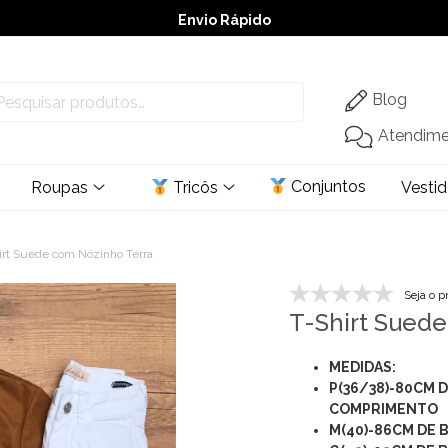
Envio Rápido
➚ Ofertas
– Até 60% OFF
Blog
Atendim
Conjuntos
Roupas
Tricôs
Vesti
irt Suede com Nózinho Terra
Seja o p
T-Shirt Sued
MEDIDAS:
P(36/38)-80CM 
COMPRIMENTO
M(40)-86CM DE 