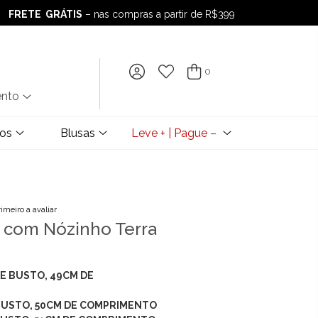
FRETE GRÁTIS
– nas compras a partir de R$399
FRETE GRÁTIS
– nas compras a partir de R$399
0
ento
dos
Blusas
Leve + | Pague –
rimeiro a avaliar
e com Nózinho Terra
DE BUSTO, 49CM DE
BUSTO, 50CM DE COMPRIMENTO