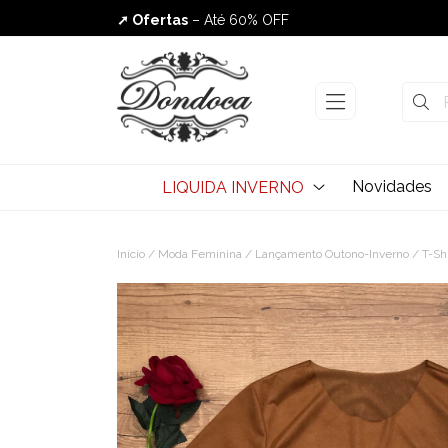
➚ Ofertas
– Até 60% OFF
Envio Rápido
Novidades
LIQUIDA INVERNO
Início
/
Moda Feminina
/
Lançamento Outono-Inverno
/ T-Sh