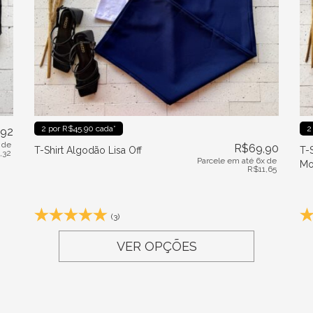
2 por R$45.90 cada*
2
,92
 de
R$
69,90
T-Shirt Algodão Lisa Off
T-
1,32
Parcele em até 6x de
Mo
R$
11,65
(3)
VER OPÇÕES