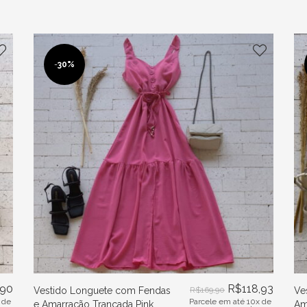
-
30%
,90
R$
118,93
Vestido Longuete com Fendas
R$
169,90
Ve
 de
Parcele em até 10x de
e Amarração Trançada Pink
Am