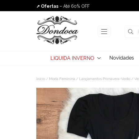
➚ Ofertas
– Até 60% OFF
Envio Rápido
Novidades
LIQUIDA INVERNO
Início
/
Moda Feminina
/
Lançamentos Primavera-Verão
/ Ve