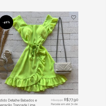
-
40%
R$
77,90
stido Detalhe Babados e
R$
129,90
Parcele em até 7x de
arração Trançada Lima