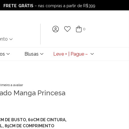
FRETE GRÁTIS
– nas compras a partir de R$399
FRETE GRÁTIS
– nas compras a partir de R$399
0
ento
dos
Blusas
Leve + | Pague –
rimeiro a avaliar
lado Manga Princesa
4CM DE BUSTO, 60CM DE CINTURA,
IL, 85CM DE COMPRIMENTO