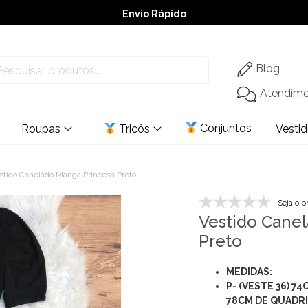
Envio Rápido
➚ Ofertas
– Até 60% OFF
Blog
Atendim
Conjuntos
Roupas
Tricôs
Vesti
stido Canelado Manga Princesa Preto
Seja o p
Vestido Cane
Preto
MEDIDAS:
P- (VESTE 36) 7
78CM DE QUADR