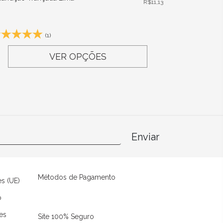
R$
11,13
(1)
VER OPÇÕES
Enviar
Métodos de Pagamento
es (UE)
o
es
Site 100% Seguro