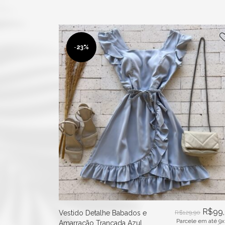
-
23%
R$
99
Vestido Detalhe Babados e
R$
129,90
Parcele em até 9x
Amarração Trançada Azul