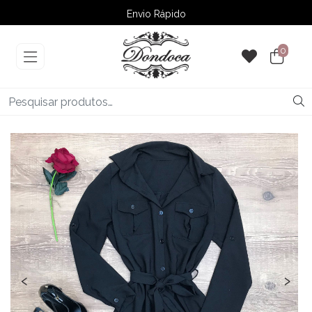
Envio Rápido
➚ Ofertas
– Até 60% OFF
0
‹
›