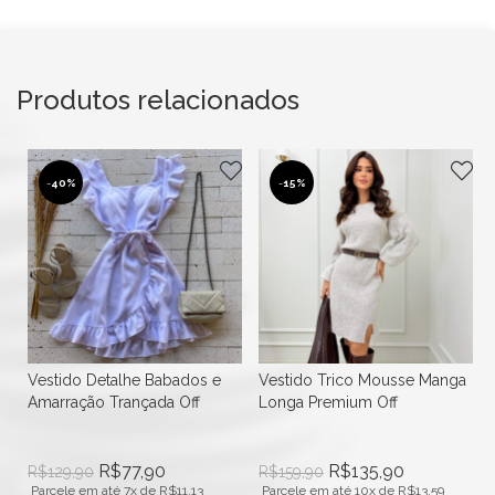
Produtos relacionados
-
40%
-
15%
he
Vestido Detalhe Babados e
Vestido Trico Mousse Manga
Amarração Trançada Off
Longa Premium Off
R$
77,90
R$
135,90
R$
129,90
R$
159,90
Parcele em até 7x de
R$
11,13
Parcele em até 10x de
R$
13,59