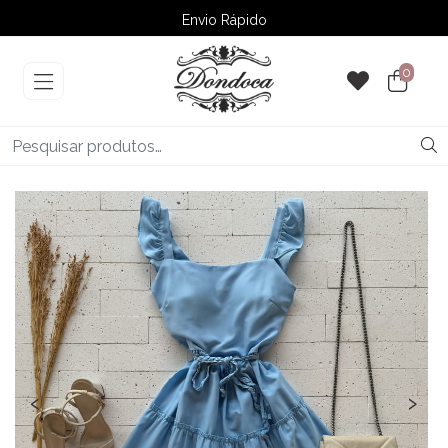
Envio Rápido
➚ Ofertas
– Até 60% OFF
0
‹
›