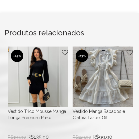
Produtos relacionados
-
15%
-
23%
Vestido Trico Mousse Manga
Vestido Manga Babados e
Longa Premium Preto
Cintura Lastex Off
R$
135,90
R$
99,90
R$
159,90
R$
129,90