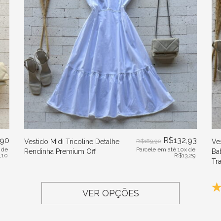
,90
R$
132,93
Vestido Midi Tricoline Detalhe
R$
189,90
Ve
 de
Parcele em até 10x de
Rendinha Premium Off
Ba
1,10
R$
13,29
Tr
VER OPÇÕES