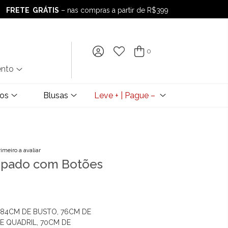
FRETE GRÁTIS
– nas compras a partir de R$399
FRETE GRÁTIS
– nas compras a partir de R$399
0
ento
dos
Blusas
Leve + | Pague –
rimeiro a avaliar
mpado com Botões
) 84CM DE BUSTO, 76CM DE
E QUADRIL, 70CM DE