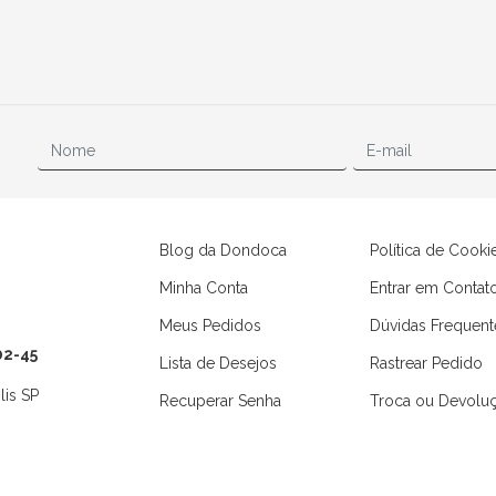
Blog da Dondoca
Política de Cooki
Minha Conta
Entrar em Contat
Meus Pedidos
Dúvidas Frequent
02-45
Lista de Desejos
Rastrear Pedido
lis SP
Recuperar Senha
Troca ou Devolu
Camisas
Macaquinhos