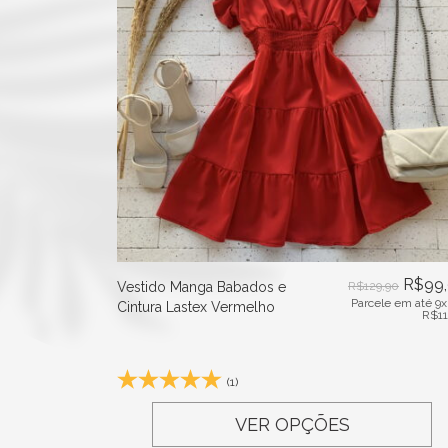
R$
99
Vestido Manga Babados e
R$
129,90
Parcele em até 9x
Cintura Lastex Vermelho
R$
1
(1)
VER OPÇÕES