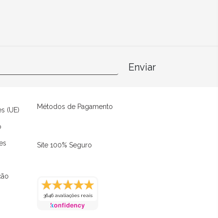
Enviar
Métodos de Pagamento
es (UE)
o
es
Site 100% Seguro
ção
3646 avaliações reais