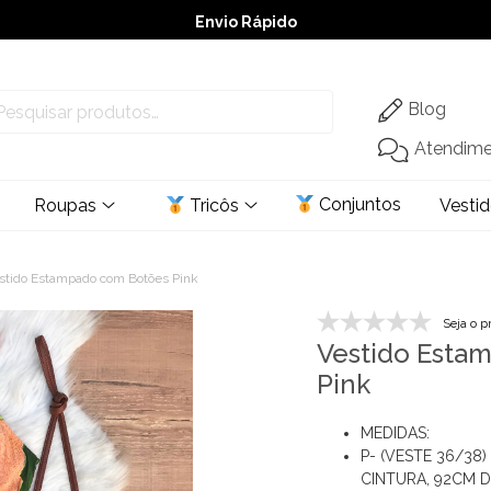
Envio Rápido
➚ Ofertas
– Até 60% OFF
Blog
Atendim
Conjuntos
Roupas
Tricôs
Vesti
stido Estampado com Botões Pink
Seja o p
Vestido Esta
Pink
MEDIDAS:
P- (VESTE 36/38
CINTURA, 92CM D