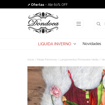
➚ Ofertas
– Até 60% OFF
Envio Rápido
Novidades
LIQUIDA INVERNO
Início
/
Moda Feminina
/
Lançamentos Primavera-Verão
/ Ve