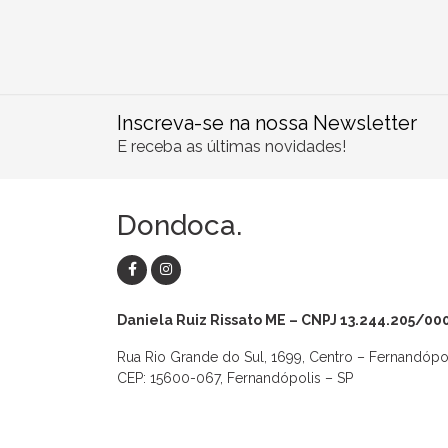
Inscreva-se na nossa Newsletter
E receba as últimas novidades!
Dondoca.
Daniela Ruiz Rissato ME – CNPJ 13.244.205/00
Rua Rio Grande do Sul, 1699, Centro – Fernandópo
CEP: 15600-067, Fernandópolis – SP
as
Macaquinhos
Blusas
Vestidos
Calças
Conjuntos