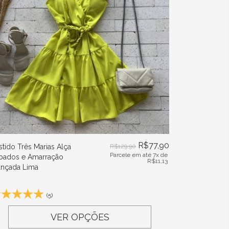
R$
77,90
stido Três Marias Alça
R$
129,90
Parcele em até 7x de
bados e Amarração
R$
11,13
ançada Lima
(5)
VER OPÇÕES