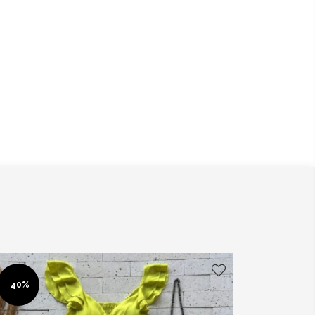
-
40%