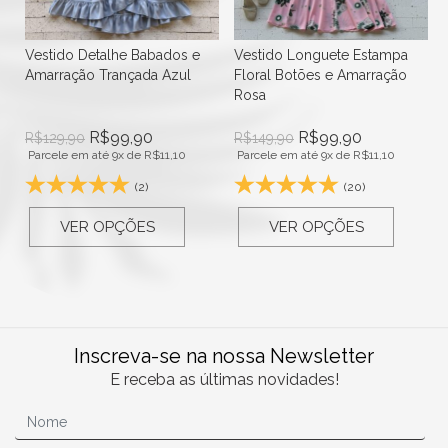
Vestido Detalhe Babados e
Vestido Longuete Estampa
Amarração Trançada Azul
Floral Botões e Amarração
Rosa
R$
99,90
R$
99,90
R$
129,90
R$
149,90
Parcele em até 9x de
R$
11,10
Parcele em até 9x de
R$
11,10
(2)
(20)
VER OPÇÕES
VER OPÇÕES
Inscreva-se na nossa Newsletter
E receba as últimas novidades!