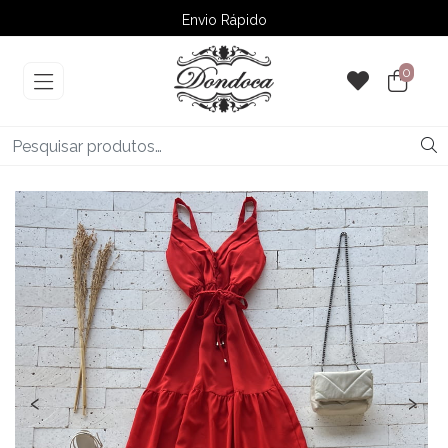
Envio Rápido
➚ Ofertas
– Até 60% OFF
0
‹
›