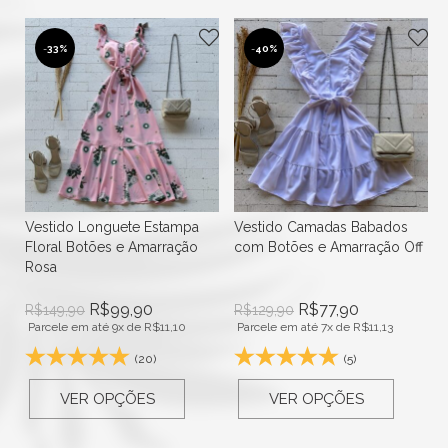
-
33%
-
40%
Vestido Longuete Estampa
Vestido Camadas Babados
Floral Botões e Amarração
com Botões e Amarração Off
Rosa
R$
99,90
R$
77,90
R$
149,90
R$
129,90
Parcele em até 9x de
R$
11,10
Parcele em até 7x de
R$
11,13
(20)
(5)
VER OPÇÕES
VER OPÇÕES