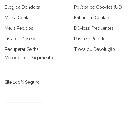
Blog da Dondoca
Política de Cookies (UE)
Minha Conta
Entrar em Contato
Meus Pedidos
Dúvidas Frequentes
Lista de Desejos
Rastrear Pedido
Recuperar Senha
Troca ou Devolução
Métodos de Pagamento
as
Macaquinhos
Blusas
Vestidos
Calças
Conjuntos
Site 100% Seguro
3656 avaliações reais