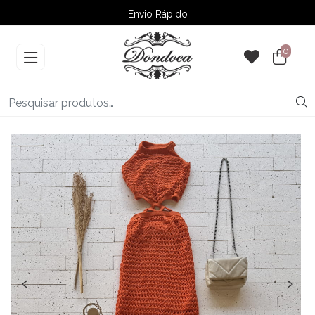
Envio Rápido
➚ Ofertas
– Até 60% OFF
0
‹
›