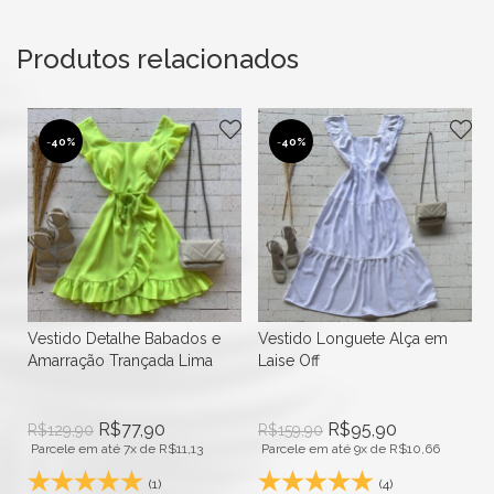
Produtos relacionados
-
40%
-
40%
Vestido Detalhe Babados e
Vestido Longuete Alça em
Amarração Trançada Lima
Laise Off
R$
77,90
R$
95,90
R$
129,90
R$
159,90
Parcele em até 7x de
R$
11,13
Parcele em até 9x de
R$
10,66
(1)
(4)