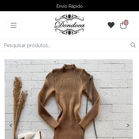
Envio Rápido
➚ Ofertas
– Até 60% OFF
0
‹
›