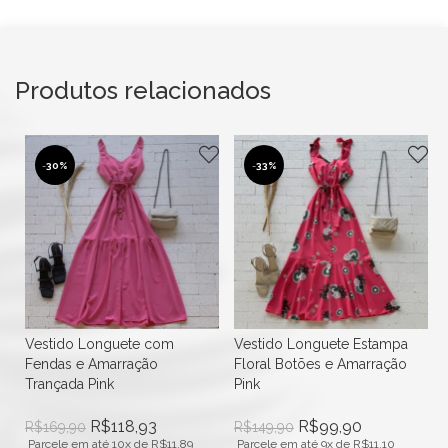
Produtos relacionados
-
30%
-
33%
Vestido Longuete com
Vestido Longuete Estampa
Fendas e Amarração
Floral Botões e Amarração
Trançada Pink
Pink
R$
118,93
R$
99,90
R$
169,90
R$
149,90
Parcele em até 10x de
R$
11,89
Parcele em até 9x de
R$
11,10