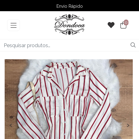
Envio Rápido
➚ Ofertas
– Até 60% OFF
0
‹
›