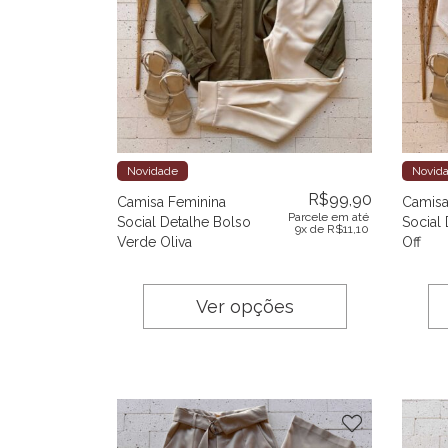
Novidade
Novid
R$
99,90
Camisa Feminina
Camisa
Parcele em até
Social Detalhe Bolso
Social
9x de
R$
11,10
Verde Oliva
Off
Ver opções