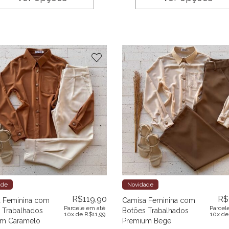
ade
Novidade
R$
119,90
R$
 Feminina com
Camisa Feminina com
Parcele em até
Parcel
 Trabalhados
Botões Trabalhados
10x de
R$
11,99
10x d
um Caramelo
Premium Bege