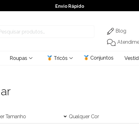
Envio Rápido
➚ Ofertas
– Até 60% OFF
Blog
Atendim
Conjuntos
Roupas
Tricôs
Vesti
ar