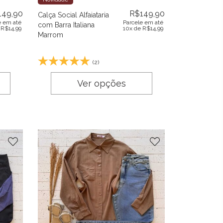
149,90
R$
149,90
Calça Social Alfaiataria
e em até
Parcele em até
com Barra Italiana
e
R$
14,99
10x de
R$
14,99
Marrom
(2)
Ver opções