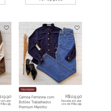
Novidade
119,90
R$
119,90
Camisa Feminina com
e em até
Parcele em até
Botões Trabalhados
e
R$
11,99
10x de
R$
11,99
Premium Marinho