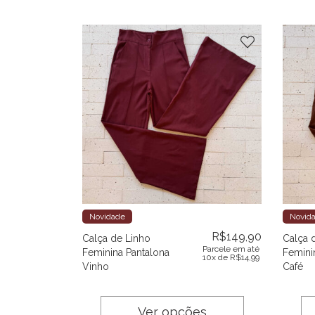
Novidade
Novid
R$
149,90
Calça de Linho
Calça 
Parcele em até
Feminina Pantalona
Femini
10x de
R$
14,99
Vinho
Café
Ver opções