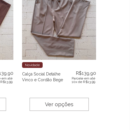
Novidade
139,90
R$
139,90
Calça Social Detalhe
e em até
Parcele em até
Vinco e Cordão Bege
e
R$
13,99
10x de
R$
13,99
Ver opções