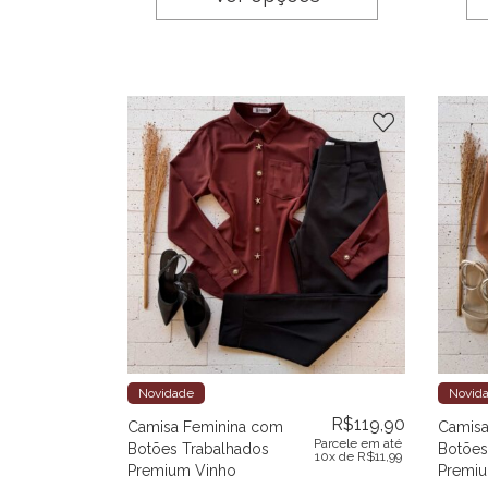
Novidade
Novid
R$
119,90
Camisa Feminina com
Camisa
Parcele em até
Botões Trabalhados
Botões
10x de
R$
11,99
Premium Vinho
Premi