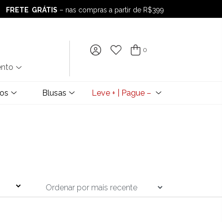
FRETE GRÁTIS
– nas compras a partir de R$399
FRETE GRÁTIS
– nas compras a partir de R$399
0
ento
dos
Blusas
Leve + | Pague –