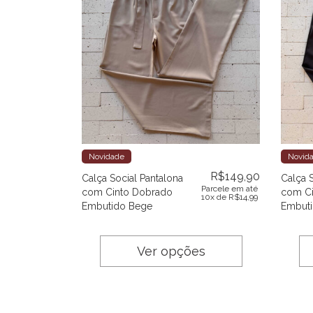
Novidade
Novid
R$
149,90
Calça Social Pantalona
Calça 
Parcele em até
com Cinto Dobrado
com Ci
10x de
R$
14,99
Embutido Bege
Embuti
Ver opções