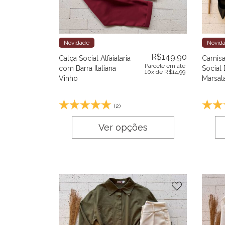
Novidade
Novid
R$
149,90
Calça Social Alfaiataria
Camisa
Parcele em até
com Barra Italiana
Social
10x de
R$
14,99
Vinho
Marsal
(2)
Ver opções