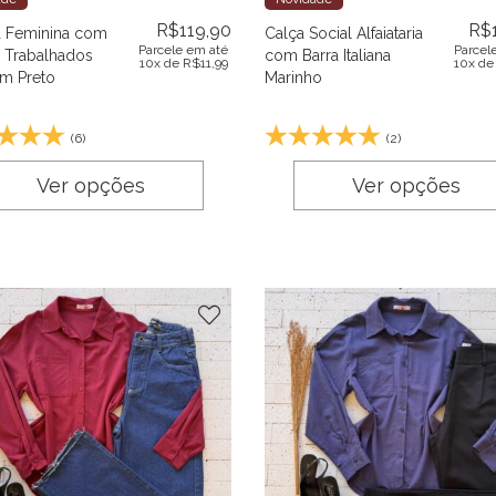
R$
119,90
R$
 Feminina com
Calça Social Alfaiataria
Parcele em até
Parcel
 Trabalhados
com Barra Italiana
10x de
R$
11,99
10x d
m Preto
Marinho
(6)
(2)
Ver opções
Ver opções