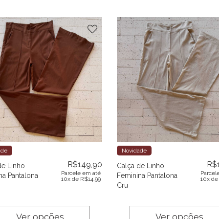
ade
Novidade
R$
149,90
R$
de Linho
Calça de Linho
Parcele em até
Parcel
na Pantalona
Feminina Pantalona
10x de
R$
14,99
10x d
Cru
Ver opções
Ver opções