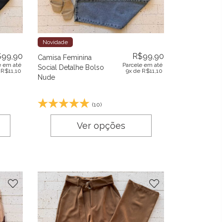
Novidade
$
99,90
R$
99,90
Camisa Feminina
e em até
Parcele em até
Social Detalhe Bolso
e
R$
11,10
9x de
R$
11,10
Nude
(10)
Ver opções