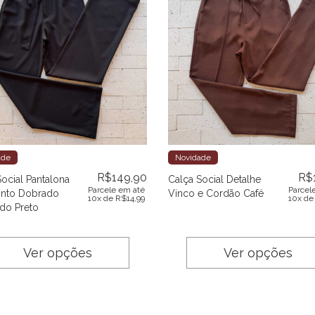
ade
Novidade
R$
149,90
R$
Social Pantalona
Calça Social Detalhe
Parcele em até
Parcel
nto Dobrado
Vinco e Cordão Café
10x de
R$
14,99
10x d
do Preto
Ver opções
Ver opções