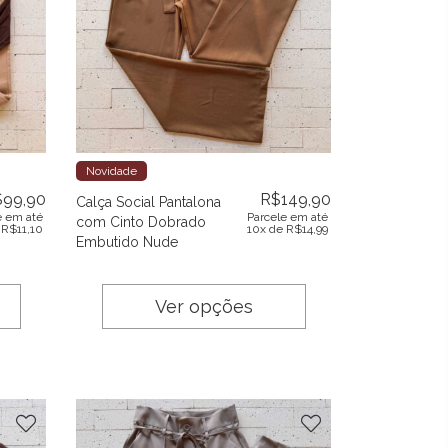
Novidade
$
99,90
R$
149,90
Calça Social Pantalona
e em até
Parcele em até
com Cinto Dobrado
e
R$
11,10
10x de
R$
14,99
Embutido Nude
Ver opções