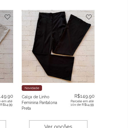
Novidade
149,90
R$
149,90
Calça de Linho
e em até
Parcele em até
Feminina Pantalona
e
R$
14,99
10x de
R$
14,99
Preta
Ver opções