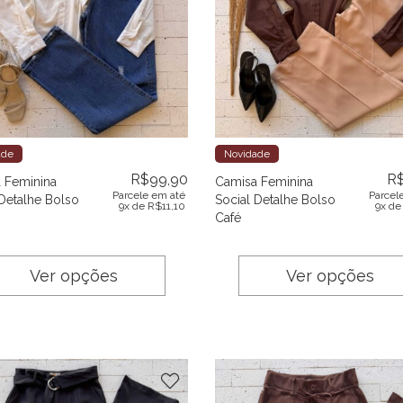
ade
Novidade
R$
99,90
R
 Feminina
Camisa Feminina
Parcele em até
Parcel
 Detalhe Bolso
Social Detalhe Bolso
9x de
R$
11,10
9x d
Café
Ver opções
Ver opções