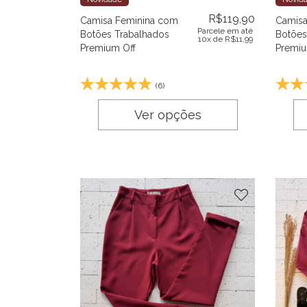
R$
119,90
Camisa Feminina com
Camisa
Parcele em até
Botões Trabalhados
Botões
10x de
R$
11,99
Premium Off
Premiu
(6)
Ver opções