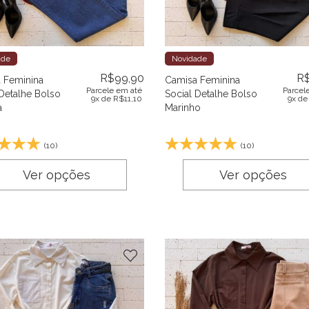
ade
Novidade
R$
99,90
R
 Feminina
Camisa Feminina
Parcele em até
Parcel
 Detalhe Bolso
Social Detalhe Bolso
9x de
R$
11,10
9x d
a
Marinho
(10)
(10)
Ver opções
Ver opções