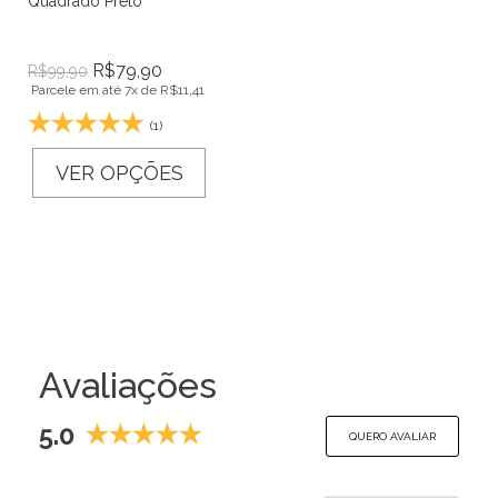
Quadrado Preto
R$
79,90
R$
99,90
Parcele em até 7x de
R$
11,41
(1)
VER OPÇÕES
Avaliações
5.0
QUERO AVALIAR