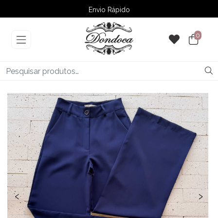
Envio Rápido
➚ Ofertas
– Até 60% OFF
0
‹
›