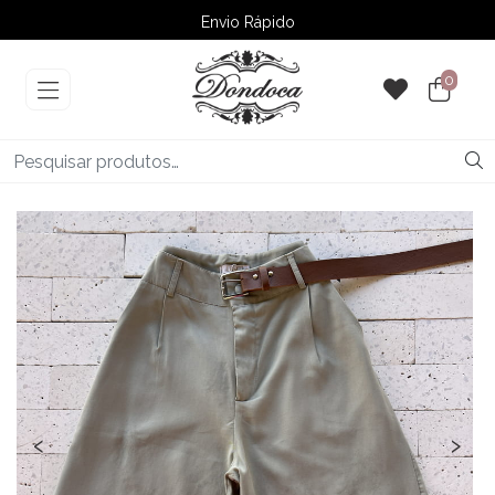
Envio Rápido
➚ Ofertas
– Até 60% OFF
0
‹
›