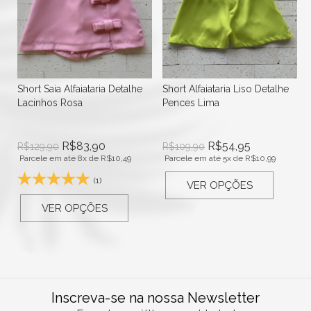
Short Saia Alfaiataria Detalhe
Short Alfaiataria Liso Detalhe
l
Lacinhos Rosa
Pences Lima
R$
83,90
R$
54,95
R$
129,90
R$
109,90
Parcele em até 8x de
R$
10,49
Parcele em até 5x de
R$
10,99
(1)
VER OPÇÕES
VER OPÇÕES
Inscreva-se na nossa Newsletter