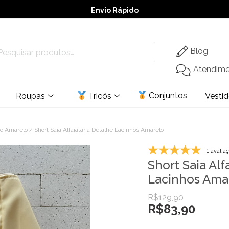
Envio Rápido
➚ Ofertas
– Até 60% OFF
Blog
Atendim
Conjuntos
Roupas
Tricôs
Vesti
vo Amarelo
/ Short Saia Alfaiataria Detalhe Lacinhos Amarelo
1 avalia
Short Saia Alf
Lacinhos Ama
R$
129,90
R$
83,90