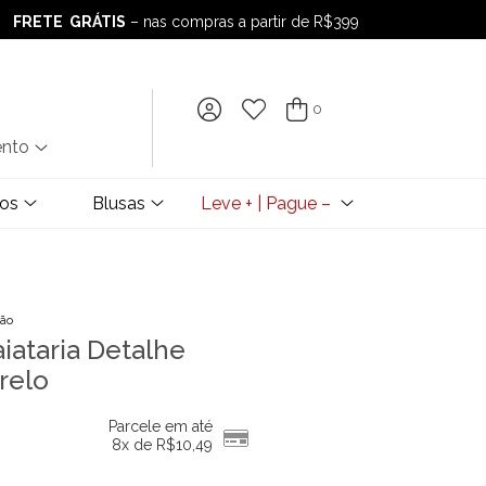
FRETE GRÁTIS
– nas compras a partir de R$399
FRETE GRÁTIS
– nas compras a partir de R$399
0
ento
dos
Blusas
Leve + | Pague –
ção
aiataria Detalhe
relo
Parcele em até
8x de
R$
10,49