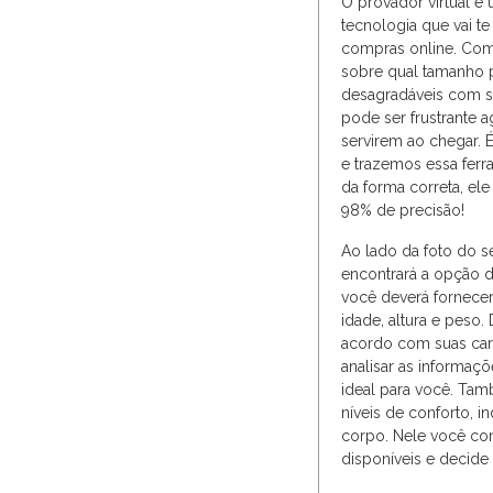
O provador virtual é 
tecnologia que vai te 
compras online. Com 
sobre qual tamanho p
desagradáveis com s
pode ser frustrante 
servirem ao chegar.
e trazemos essa ferr
da forma correta, ele
98% de precisão!
Ao lado da foto do s
encontrará a opção de
você deverá fornecer
idade, altura e peso. 
acordo com suas carac
analisar as informaç
ideal para você. Ta
níveis de conforto, i
corpo. Nele você co
disponíveis e decide 