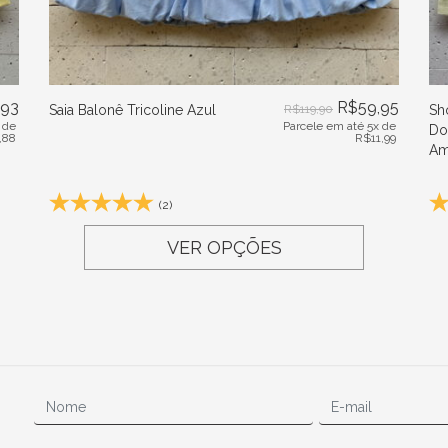
,93
R$
59,95
Saia Balonê Tricoline Azul
R$
119,90
Sh
 de
Parcele em até 5x de
Do
,88
R$
11,99
Am
(2)
VER OPÇÕES