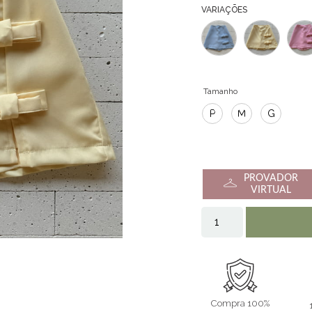
VARIAÇÕES
Tamanho
P
M
G
PROVADOR
VIRTUAL
Compra 100%