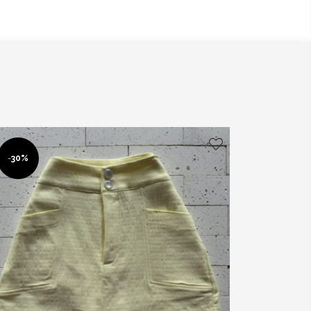
-
30%