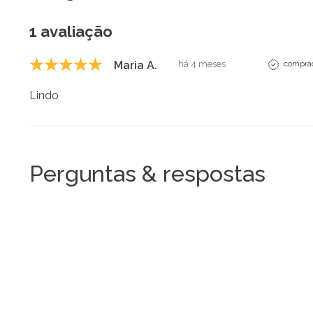
1 avaliação
Maria A.
há 4 meses
comprad
Lindo
Perguntas & respostas