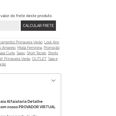
 valor do frete deste produto
çamentos Primavera-Verão
,
Look Ano
o Amarelo
,
Moda Feminina
,
Promoção
Saia Curta
,
Saias
,
Short Tecido
,
Shorts
 Primavera Verão
,
OUTLET
,
Saia e
oção
aia Alfaiataria Detalhe
 com nosso PROVADOR VIRTUAL