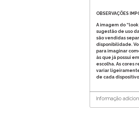
OBSERVAÇÕES IM
A imagem do “look
sugestão de uso da
são vendidas separ
disponibilidade. V
para imaginar com
às que já possui em
escolha. As cores 
variar ligeirament
de cada dispositivo
Informação adicion