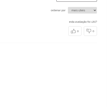
ordenar por
esta avaliação foi útil?
0
0