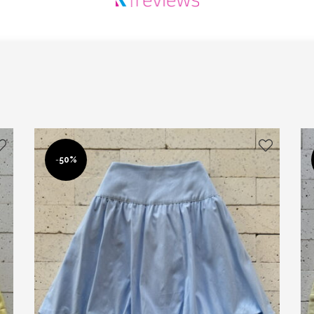
-
50%