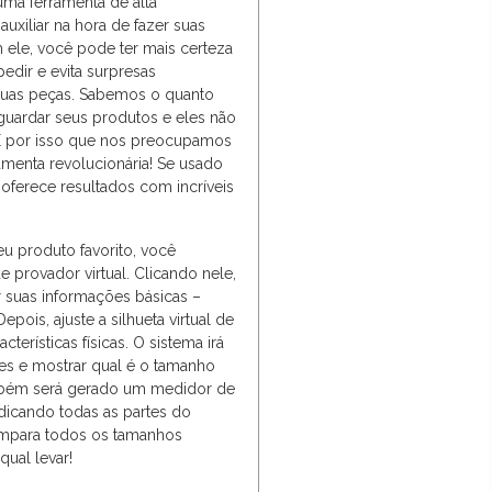
uma ferramenta de alta
auxiliar na hora de fazer suas
ele, você pode ter mais certeza
edir e evita surpresas
uas peças. Sabemos o quanto
aguardar seus produtos e eles não
 É por isso que nos preocupamos
amenta revolucionária! Se usado
 oferece resultados com incríveis
eu produto favorito, você
 provador virtual. Clicando nele,
 suas informações básicas –
Depois, ajuste a silhueta virtual de
terísticas físicas. O sistema irá
ões e mostrar qual é o tamanho
mbém será gerado um medidor de
ndicando todas as partes do
mpara todos os tamanhos
qual levar!