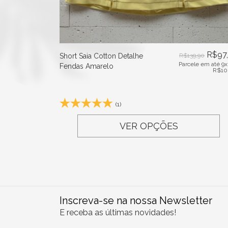
R$
97
Short Saia Cotton Detalhe
R$
139,90
Parcele em até 9x
Fendas Amarelo
R$
10
(1)
VER OPÇÕES
Inscreva-se na nossa Newsletter
E receba as últimas novidades!