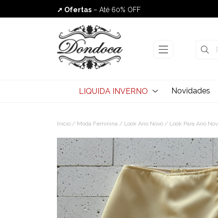
➚ Ofertas
– Até 60% OFF
Envio Rápido
Novidades
LIQUIDA INVERNO
Início
/
Moda Feminina
/
Look Ano Novo
/
Look Para Ano No