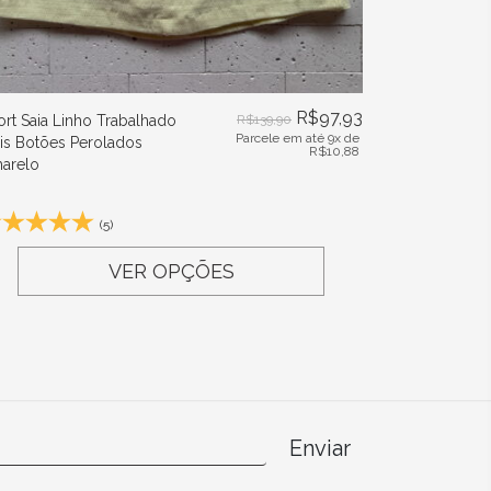
R$
97,93
ort Saia Linho Trabalhado
R$
139,90
Parcele em até 9x de
is Botões Perolados
R$
10,88
arelo
(5)
VER OPÇÕES
Enviar