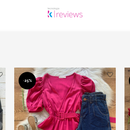
-
25%