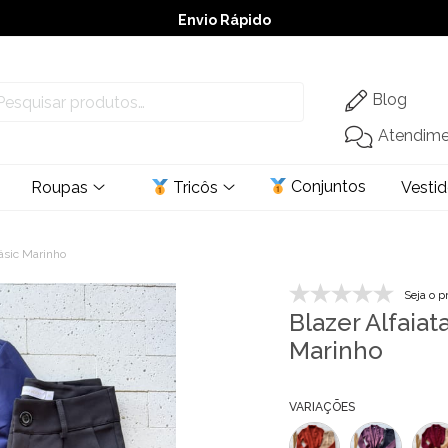
Envio Rápido
➚ Ofertas
– Até 60% OFF
Blog
Atendim
Conjuntos
Roupas
Tricôs
Vesti
Básic Marinho
Seja o p
Blazer Alfaiat
Marinho
VARIAÇÕES