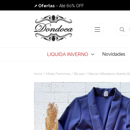
➚ Ofertas
– Até 60% OFF
Envio Rápido
Novidades
LIQUIDA INVERNO
Início
/
Moda Feminina
/
Blusas
/ Blazer Alfaiataria Aberto 