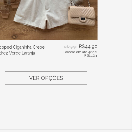
R$
44,90
opped Ciganinha Crepe
R$
89,90
Parcele em até 4x de
drez Verde Laranja
R$
11,23
VER OPÇÕES