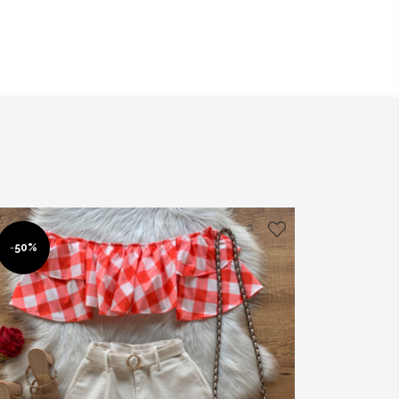
-
50%