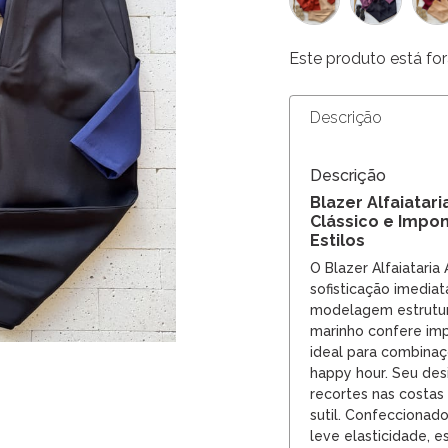
Este produto está for
Descrição
Descrição
Blazer Alfaiatar
Clássico e Impo
Estilos
O Blazer Alfaiataria
sofisticação imediat
modelagem estrutur
marinho confere imp
ideal para combinaç
happy hour. Seu des
recortes nas costas 
sutil. Confecciona
leve elasticidade, e