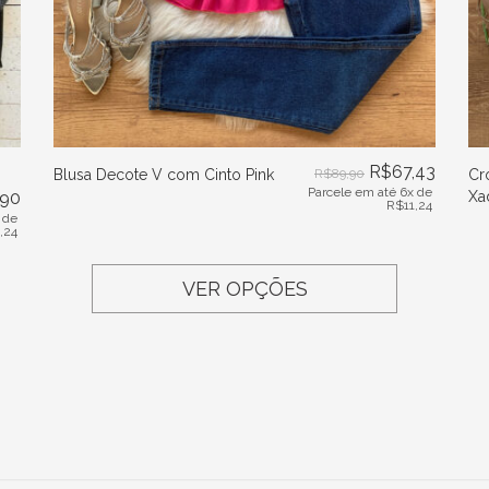
R$
67,43
Blusa Decote V com Cinto Pink
R$
89,90
Cr
Parcele em até 6x de
,90
Xa
R$
11,24
 de
1,24
VER OPÇÕES