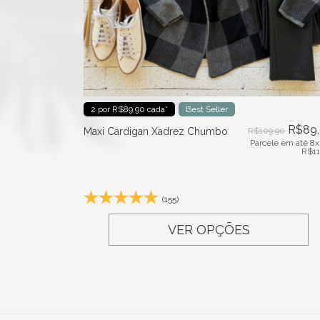
2 por R$89.90 cada*
Best Seller
R$
89
Maxi Cardigan Xadrez Chumbo
R$
109,90
Parcele em até 8x
R$
1
(155)
VER OPÇÕES