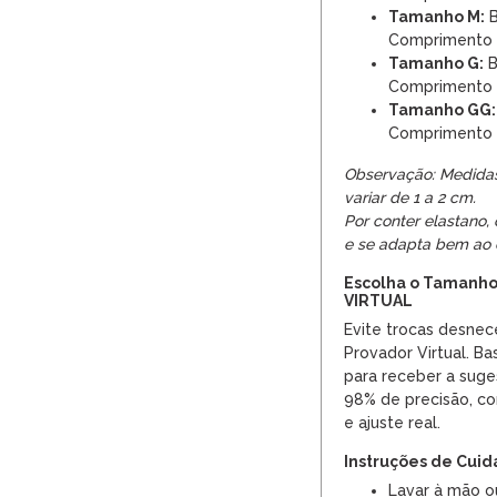
Tamanho M:
B
Comprimento
Tamanho G:
B
Comprimento
Tamanho GG:
Comprimento
Observação: Medida
variar de 1 a 2 cm.
Por conter elastano, 
e se adapta bem ao 
Escolha o Tamanho
VIRTUAL
Evite trocas desnece
Provador Virtual. Bas
para receber a sug
98% de precisão, co
e ajuste real.
Instruções de Cui
Lavar à mão o