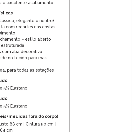
de e excelente acabamento.
ísticas
clássico, elegante e neutro)
a com recortes nas costas
aimento
chamento – estilo aberto
 estruturada
is com aba decorativa
ade no tecido para mais
deal para todas as estações
cido
 e 5% Elastano
cido
 e 5% Elastano
is (medidas fora do corpo)
sto 88 cm | Cintura 90 cm |
 64 cm