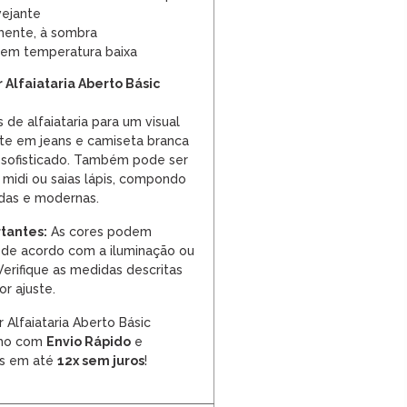
vejante
mente, à sombra
o em temperatura baixa
 Alfaiataria Aberto Básic
de alfaiataria para um visual
oste em jeans e camiseta branca
 sofisticado. Também pode ser
midi ou saias lápis, compondo
adas e modernas.
tantes:
As cores podem
 de acordo com a iluminação ou
 Verifique as medidas descritas
or ajuste.
 Alfaiataria Aberto Básic
smo com
Envio Rápido
e
as em até
12x sem juros
!