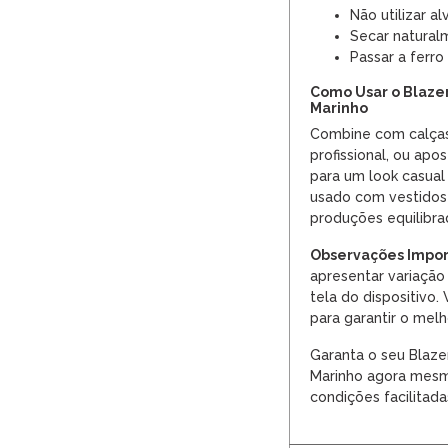
Não utilizar al
Secar natural
Passar a ferr
Como Usar o Blazer
Marinho
Combine com calças 
profissional, ou ap
para um look casual
usado com vestidos 
produções equilibr
Observações Impor
apresentar variação
tela do dispositivo.
para garantir o melh
Garanta o seu Blazer
Marinho agora me
condições facilitad