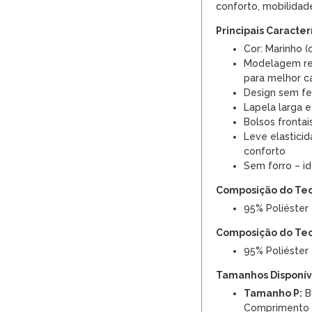
conforto, mobilida
Principais Caracter
Cor: Marinho (
Modelagem ret
para melhor c
Design sem fe
Lapela larga e
Bolsos fronta
Leve elasticid
conforto
Sem forro – i
Composição do Te
95% Poliéster
Composição do Te
95% Poliéster
Tamanhos Disponíve
Tamanho P:
Bu
Comprimento