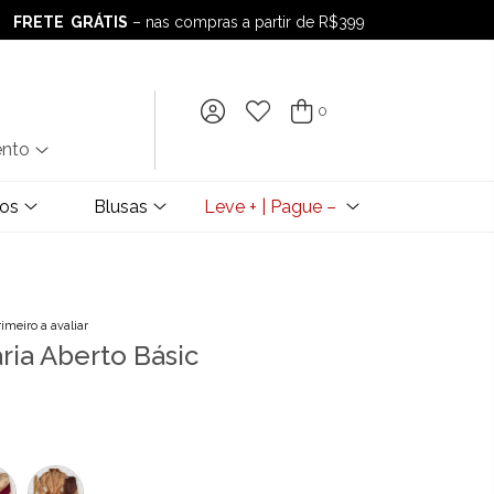
FRETE GRÁTIS
– nas compras a partir de R$399
FRETE GRÁTIS
– nas compras a partir de R$399
0
ento
dos
Blusas
Leve + | Pague –
rimeiro a avaliar
aria Aberto Básic