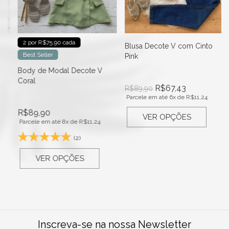
2 por R$75.90 cada
Blusa Decote V com Cinto
Best Seller
Pink
Body de Modal Decote V
Coral
R$
67,43
R$
89,90
Parcele em até 6x de
R$
11,24
R$
89,90
VER OPÇÕES
Parcele em até 8x de
R$
11,24
(2)
VER OPÇÕES
Inscreva-se na nossa Newsletter