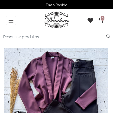
Envio Rápido
➚ Ofertas
– Até 60% OFF
0
‹
›