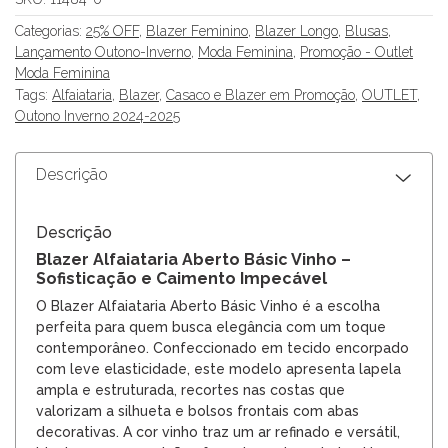
Categorias:
25% OFF
,
Blazer Feminino
,
Blazer Longo
,
Blusas
,
Lançamento Outono-Inverno
,
Moda Feminina
,
Promoção - Outlet
Moda Feminina
Tags:
Alfaiataria
,
Blazer
,
Casaco e Blazer em Promoção
,
OUTLET
,
Outono Inverno 2024-2025
Descrição
Descrição
Blazer Alfaiataria Aberto Básic Vinho –
Sofisticação e Caimento Impecável
O Blazer Alfaiataria Aberto Básic Vinho é a escolha
perfeita para quem busca elegância com um toque
contemporâneo. Confeccionado em tecido encorpado
com leve elasticidade, este modelo apresenta lapela
ampla e estruturada, recortes nas costas que
valorizam a silhueta e bolsos frontais com abas
decorativas. A cor vinho traz um ar refinado e versátil,