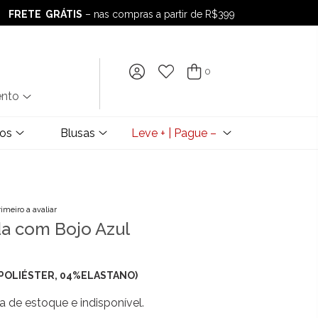
FRETE GRÁTIS
– nas compras a partir de R$399
FRETE GRÁTIS
– nas compras a partir de R$399
0
ento
dos
Blusas
Leve + | Pague –
rimeiro a avaliar
a com Bojo Azul
POLIÉSTER, 04%ELASTANO)
a de estoque e indisponível.