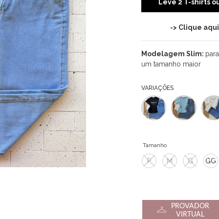
Leve 2 T-shirts 
-> Clique aqu
Modelagem Slim:
para
um tamanho maior
VARIAÇÕES
Tamanho
P
M
G
GG
PROVADOR
VIRTUAL