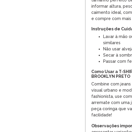
tamanho perfeito de
informar altura, pes
caimento ideal, com
e compre com mais 
Instruções de Cui
Lavar à mão o
similares
Não usar alvej
Secar à somb
Passar com fe
Como Usar a T-SH
BROOKLYN PRETO
Combine com jeans d
visual urbano e mod
fashionista, use com 
arremate com uma j
peça coringa que va
facilidade!
Observações impor