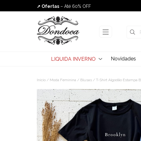
➚ Ofertas
– Até 60% OFF
Envio Rápido
Novidades
LIQUIDA INVERNO
Início
/
Moda Feminina
/
Blusas
/ T-Shirt Algodão Estampa B