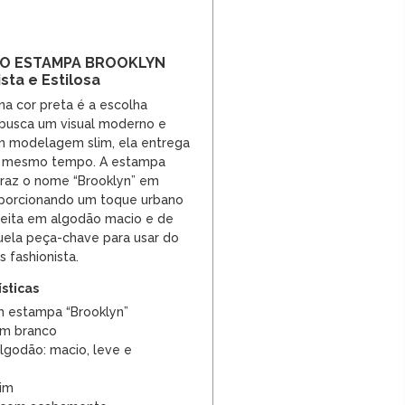
ÃO ESTAMPA BROOKLYN
sta e Estilosa
 na cor preta é a escolha
 busca um visual moderno e
 modelagem slim, ela entrega
ao mesmo tempo. A estampa
 traz o nome “Brooklyn” em
roporcionando um toque urbano
eita em algodão macio e de
quela peça-chave para usar do
s fashionista.
ísticas
m estampa “Brooklyn”
em branco
lgodão: macio, leve e
im