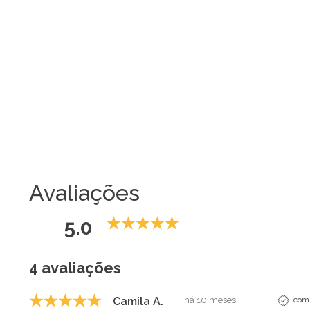
Avaliações
5.0
4 avaliações
Camila A.
há 10 meses
comp