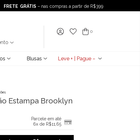
FRETE GRÁTIS
– nas compras a partir de R$399
FRETE GRÁTIS
– nas compras a partir de R$399
0
ento
dos
Blusas
Leve + | Pague –
ções
dão Estampa Brooklyn
Parcele em até
6x de
R$
11,65