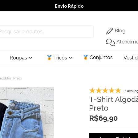
Envio Rápido
➚ Ofertas
– Até 60% OFF
Blog
Atendim
Conjuntos
Roupas
Tricôs
Vesti
rooklyn Preto
4 avalia
T-Shirt Algo
Preto
R$
69,90