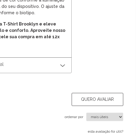
s de cor conforme a iluminação
do seu dispositivo. O ajuste da
nforme o biotipo.
a T-Shirt Brooklyn e eleve
lo e conforto. Aproveite nosso
cele sua compra em até 12x
al
QUERO AVALIAR
ordenar por
esta avaliação foi útil?