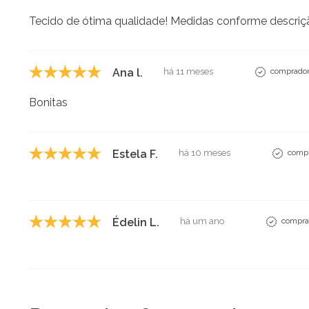
Tecido de ótima qualidade! Medidas conforme descriç
Ana l.
há 11 meses
comprador 
Bonitas
Estela F.
há 10 meses
compr
Édelin L.
há um ano
comprad