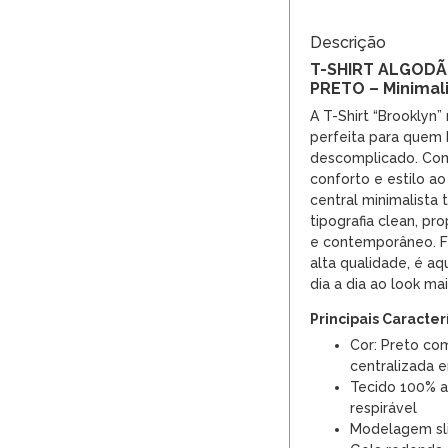
Descrição
T-SHIRT ALGOD
PRETO – Minimali
A T-Shirt “Brooklyn”
perfeita para quem
descomplicado. Com
conforto e estilo 
central minimalista
tipografia clean, p
e contemporâneo. F
alta qualidade, é a
dia a dia ao look mai
Principais Caracter
Cor: Preto co
centralizada 
Tecido 100% a
respirável
Modelagem sl