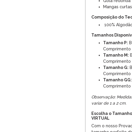
Gola redonda
Mangas curtas
Composição do Te
100% Algodã
Tamanhos Disponíve
Tamanho P:
Bu
Comprimento
Tamanho M:
B
Comprimento
Tamanho G:
B
Comprimento
Tamanho GG:
Comprimento
Observação: Medida
variar de 1 a 2 cm.
Escolha o Tamanho
VIRTUAL
Com o nosso Provado