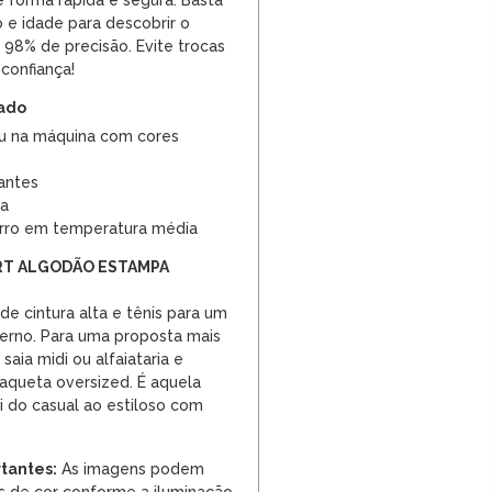
 forma rápida e segura. Basta
o e idade para descobrir o
 98% de precisão. Evite trocas
confiança!
dado
u na máquina com cores
antes
ra
rro em temperatura média
IRT ALGODÃO ESTAMPA
e cintura alta e tênis para um
erno. Para uma proposta mais
saia midi ou alfaiataria e
aqueta oversized. É aquela
i do casual ao estiloso com
tantes:
As imagens podem