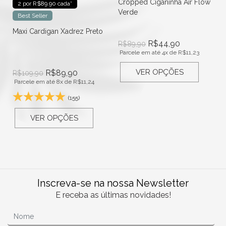
Cropped Ciganinha Air Flow
2 por R$89.90 cada*
Verde
Best Seller
Maxi Cardigan Xadrez Preto
R$
44,90
R$
89,90
Parcele em até 4x de
R$
11,23
VER OPÇÕES
R$
89,90
R$
109,90
Parcele em até 8x de
R$
11,24
(155)
VER OPÇÕES
Inscreva-se na nossa Newsletter
E receba as últimas novidades!