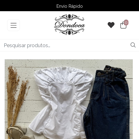
Envio Rápido
➚ Ofertas
– Até 60% OFF
0
‹
›