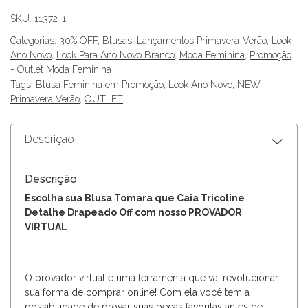
SKU:
11372-1
Categorias:
30% OFF
,
Blusas
,
Lançamentos Primavera-Verão
,
Look
Ano Novo
,
Look Para Ano Novo Branco
,
Moda Feminina
,
Promoção
- Outlet Moda Feminina
Tags:
Blusa Feminina em Promoção
,
Look Ano Novo
,
NEW
Primavera Verão
,
OUTLET
Descrição
Descrição
Escolha sua Blusa Tomara que Caia Tricoline
Detalhe Drapeado Off com nosso PROVADOR
VIRTUAL
O provador virtual é uma ferramenta que vai revolucionar
sua forma de comprar online! Com ela você tem a
possibilidade de provar suas peças favoritas antes de