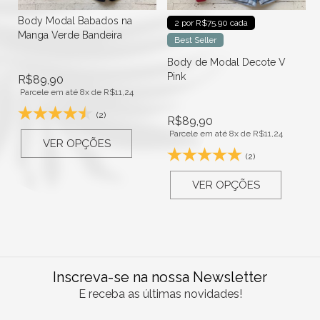
Body Modal Babados na
2 por R$75.90 cada
Manga Verde Bandeira
Best Seller
Body de Modal Decote V
Pink
R$
89,90
Parcele em até 8x de
R$
11,24
(2)
R$
89,90
Parcele em até 8x de
R$
11,24
VER OPÇÕES
(2)
VER OPÇÕES
Inscreva-se na nossa Newsletter
E receba as últimas novidades!