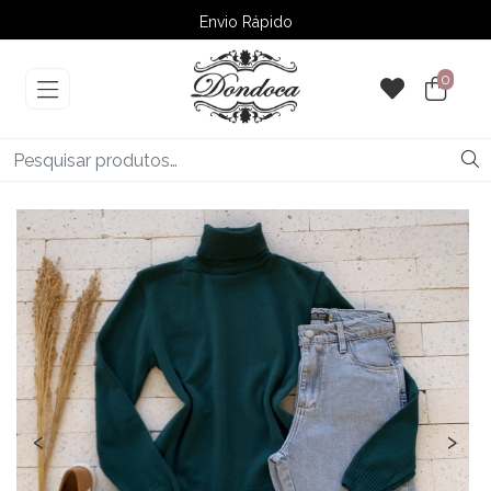
Envio Rápido
➚ Ofertas
– Até 60% OFF
0
‹
›