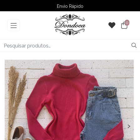
Envio Rápido
➚ Ofertas
– Até 60% OFF
0
‹
›