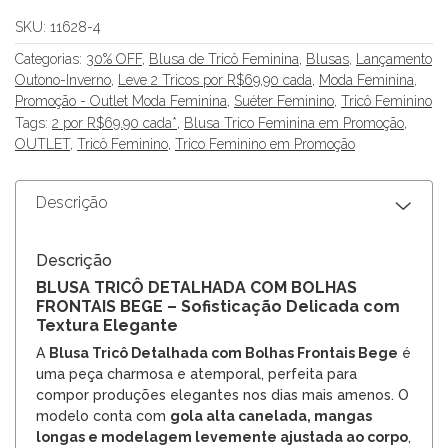
SKU:
11628-4
Categorias:
30% OFF
,
Blusa de Tricô Feminina
,
Blusas
,
Lançamento
Outono-Inverno
,
Leve 2 Tricos por R$69,90 cada
,
Moda Feminina
,
Promoção - Outlet Moda Feminina
,
Suéter Feminino
,
Tricô Feminino
Tags:
2 por R$69.90 cada*
,
Blusa Trico Feminina em Promoção
,
OUTLET
,
Tricô Feminino
,
Trico Feminino em Promoção
Descrição
Descrição
BLUSA TRICÔ DETALHADA COM BOLHAS
FRONTAIS BEGE – Sofisticação Delicada com
Textura Elegante
A
Blusa Tricô Detalhada com Bolhas Frontais Bege
é
uma peça charmosa e atemporal, perfeita para
compor produções elegantes nos dias mais amenos. O
modelo conta com
gola alta canelada, mangas
longas e modelagem levemente ajustada ao corpo
,