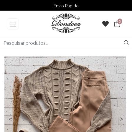
Envio Rápido
➚ Ofertas
– Até 60% OFF
0
‹
›