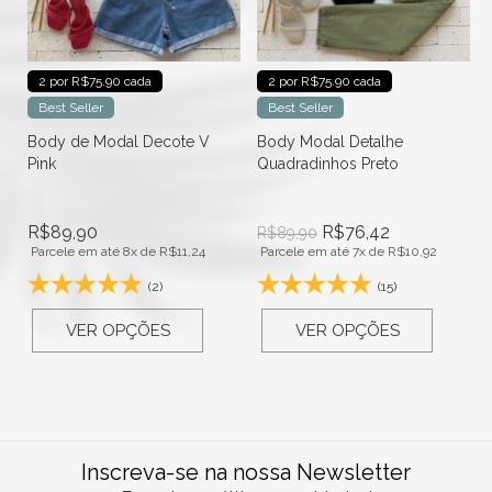
2 por R$75.90 cada
2 por R$75.90 cada
Best Seller
Best Seller
Body de Modal Decote V
Body Modal Detalhe
Pink
Quadradinhos Preto
R$
89,90
R$
76,42
R$
89,90
Parcele em até 8x de
R$
11,24
Parcele em até 7x de
R$
10,92
(2)
(15)
VER OPÇÕES
VER OPÇÕES
Inscreva-se na nossa Newsletter