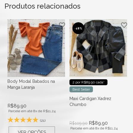
Produtos relacionados
-
18%
Body Modal Babados na
2 por R$89.90 cada*
Manga Laranja
Best Seller
Maxi Cardigan Xadrez
Chumbo
R$
89,90
Parcele em até 8x de
R$
11,24
(21)
R$
89,90
R$
109,90
Parcele em até 8x de
R$
11,24
VER OPÇÕES