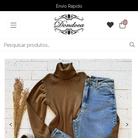
Envio Rápido
➚ Ofertas
– Até 60% OFF
0
‹
›