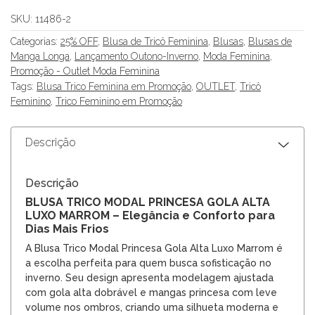
SKU:
11486-2
Categorias:
25% OFF
,
Blusa de Tricô Feminina
,
Blusas
,
Blusas de
Manga Longa
,
Lançamento Outono-Inverno
,
Moda Feminina
,
Promoção - Outlet Moda Feminina
Tags:
Blusa Trico Feminina em Promoção
,
OUTLET
,
Tricô
Feminino
,
Trico Feminino em Promoção
Descrição
Descrição
BLUSA TRICO MODAL PRINCESA GOLA ALTA
LUXO MARROM – Elegância e Conforto para
Dias Mais Frios
A Blusa Trico Modal Princesa Gola Alta Luxo Marrom é
a escolha perfeita para quem busca sofisticação no
inverno. Seu design apresenta modelagem ajustada
com gola alta dobrável e mangas princesa com leve
volume nos ombros, criando uma silhueta moderna e