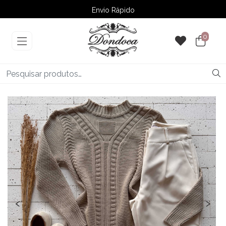
Envio Rápido
➚ Ofertas
– Até 60% OFF
0
‹
›