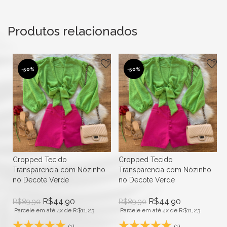
Produtos relacionados
-
50%
-
50%
Cropped Tecido
Cropped Tecido
Transparencia com Nózinho
Transparencia com Nózinho
no Decote Verde
no Decote Verde
R$
44,90
R$
44,90
R$
89,90
R$
89,90
Parcele em até 4x de
R$
11,23
Parcele em até 4x de
R$
11,23
(1)
(1)