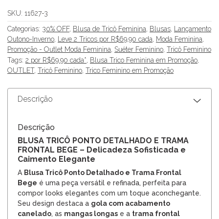
SKU:
11627-3
Categorias:
30% OFF
,
Blusa de Tricô Feminina
,
Blusas
,
Lançamento
Outono-Inverno
,
Leve 2 Tricos por R$69,90 cada
,
Moda Feminina
,
Promoção - Outlet Moda Feminina
,
Suéter Feminino
,
Tricô Feminino
Tags:
2 por R$69.90 cada*
,
Blusa Trico Feminina em Promoção
,
OUTLET
,
Tricô Feminino
,
Trico Feminino em Promoção
Descrição
Descrição
BLUSA TRICÔ PONTO DETALHADO E TRAMA
FRONTAL BEGE – Delicadeza Sofisticada e
Caimento Elegante
A
Blusa Tricô Ponto Detalhado e Trama Frontal
Bege
é uma peça versátil e refinada, perfeita para
compor looks elegantes com um toque aconchegante.
Seu design destaca a
gola com acabamento
canelado
, as
mangas longas
e a
trama frontal