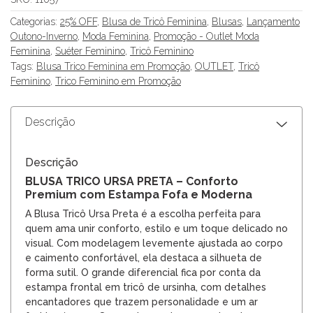
Categorias:
25% OFF
,
Blusa de Tricô Feminina
,
Blusas
,
Lançamento
Outono-Inverno
,
Moda Feminina
,
Promoção - Outlet Moda
Feminina
,
Suéter Feminino
,
Tricô Feminino
Tags:
Blusa Trico Feminina em Promoção
,
OUTLET
,
Tricô
Feminino
,
Trico Feminino em Promoção
Descrição
Descrição
BLUSA TRICO URSA PRETA – Conforto
Premium com Estampa Fofa e Moderna
A Blusa Tricô Ursa Preta é a escolha perfeita para
quem ama unir conforto, estilo e um toque delicado no
visual. Com modelagem levemente ajustada ao corpo
e caimento confortável, ela destaca a silhueta de
forma sutil. O grande diferencial fica por conta da
estampa frontal em tricô de ursinha, com detalhes
encantadores que trazem personalidade e um ar