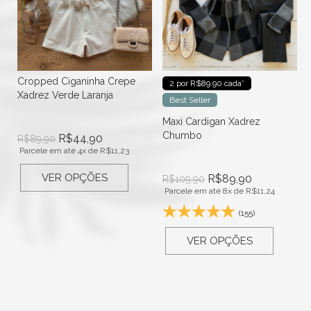
Cropped Ciganinha Crepe
2 por R$89.90 cada*
Xadrez Verde Laranja
Best Seller
Maxi Cardigan Xadrez
Chumbo
R$
44,90
R$
89,90
Parcele em até 4x de
R$
11,23
VER OPÇÕES
R$
89,90
R$
109,90
Parcele em até 8x de
R$
11,24
(155)
VER OPÇÕES