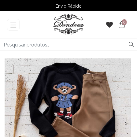
Envio Rápido
➚ Ofertas
– Até 60% OFF
0
‹
›