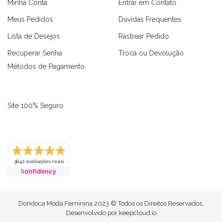
Minha Conta
Entrar em Contato
Meus Pedidos
Dúvidas Frequentes
Lista de Desejos
Rastrear Pedido
Recuperar Senha
Troca ou Devolução
Métodos de Pagamento
Site 100% Seguro
as
Macaquinhos
Blusas
Vestidos
Calças
Conjuntos
3642 avaliações reais
Dondoca Moda Feminina 2023 © Todos os Direitos Reservados.
Desenvolvido por
keepcloud.io