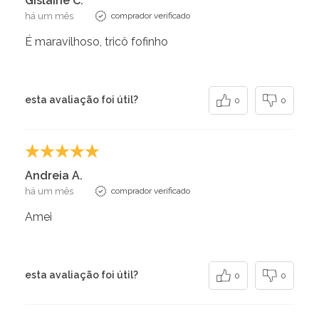
Gislaine C.
há um mês
comprador verificado
É maravilhoso, tricô fofinho
esta avaliação foi útil?
0
0
Andreia A.
há um mês
comprador verificado
Amei
esta avaliação foi útil?
0
0