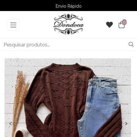
Envio Rápido
➚ Ofertas
– Até 60% OFF
0
‹
›