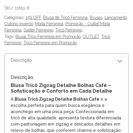
SKU:
11651-6
Categorias:
15% OFF
,
Blusa de Tricô Feminina
,
Blusas
,
Lançamento
Outono-Inverno
,
Moda Feminina
,
Promoção - Outlet Moda
Feminina
,
Suéter Feminino
,
Tricô Feminino
Tags:
Blusa Trico Feminina em Promoção
,
OUTLET
,
Tricô
Feminino
,
Trico Feminino em Promoção
Descrição
Descrição
Blusa Tricô Zigzag Detalhe Bolhas Café –
Sofisticação e Conforto em Cada Detalhe
A
Blusa Tricô Zigzag Detalhe Bolhas Café
é a
escolha perfeita para quem busca elegância e
aconchego em uma única peça. Confeccionada em
tricô de alta qualidade, apresenta textura diferenciada
com padronagem em zigzag e delicados detalhes em
relevo de bolhas, que conferem charme e sofisticação