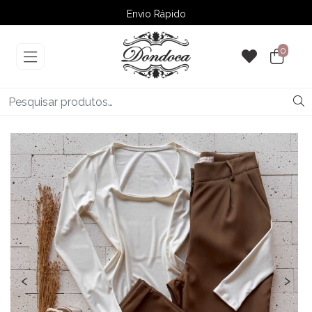
Envio Rápido
➚ Ofertas
– Até 60% OFF
0
‹
›