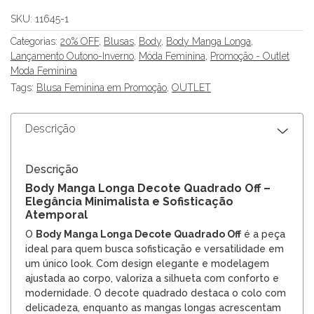
SKU:
11645-1
Categorias:
20% OFF
,
Blusas
,
Body
,
Body Manga Longa
,
Lançamento Outono-Inverno
,
Moda Feminina
,
Promoção - Outlet
Moda Feminina
Tags:
Blusa Feminina em Promoção
,
OUTLET
Descrição
Descrição
Body Manga Longa Decote Quadrado Off –
Elegância Minimalista e Sofisticação
Atemporal
O
Body Manga Longa Decote Quadrado Off
é a peça
ideal para quem busca sofisticação e versatilidade em
um único look. Com design elegante e modelagem
ajustada ao corpo, valoriza a silhueta com conforto e
modernidade. O decote quadrado destaca o colo com
delicadeza, enquanto as mangas longas acrescentam