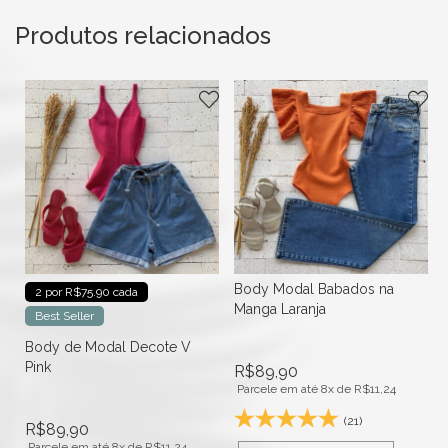
Produtos relacionados
Body Modal Babados na
2 por R$75.90 cada
Manga Laranja
Best Seller
Body de Modal Decote V
Pink
R$
89,90
Parcele em até 8x de
R$
11,24
(21)
R$
89,90
Parcele em até 8x de
R$
11,24