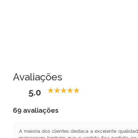
Avaliações
5.0
69 avaliações
A maioria dos clientes destaca a excelente qualida
mencionam também que o vestido fica perfeito no c