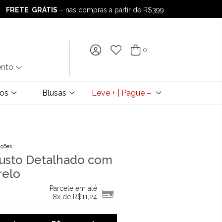
FRETE GRÁTIS
– nas compras a partir de R$399
FRETE GRÁTIS
– nas compras a partir de R$399
0
ento
dos
Blusas
Leve + | Pague –
ações
usto Detalhado com
relo
Parcele em até
8x de
R$
11,24