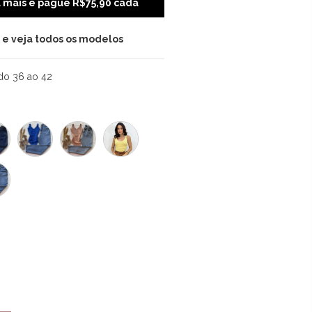
u mais e pague R$75,90 cada
i e veja todos os modelos
do 36 ao 42