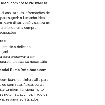
 Ideal com nosso PROVADOR
ual analisa suas informações de
 para sugerir o tamanho ideal
. Além disso, você visualiza os
 garantindo uma compra
eocupações.
dado
u em ciclo delicado
vejante
a para preservar a cor
peratura baixa, se necessário
Modal Busto Detalhado com
om jeans de cintura alta para
c ou com saias fluídas para um
 Ele também funciona muito
s noturnas, acompanhado de
e acessórios sofisticados.