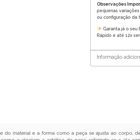
Observações Impor
pequenas variações 
ou configuração da t
Garanta já o seu
Rápido e até 12x sem
Informação adicion
de do material e a forma como a peça se ajusta ao corpo, d
orpo e elogiam a estética da peça, referindo-se a ela co