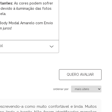
tantes:
As cores podem sofrer
devido à iluminação das fotos
ela.
 Body Modal Amarelo com Envio
 juros!
al
QUERO AVALIAR
ordenar por
escrevendo-a como muito confortável e linda. Muitos
mo linda e bonita. Não foram identificadas menções