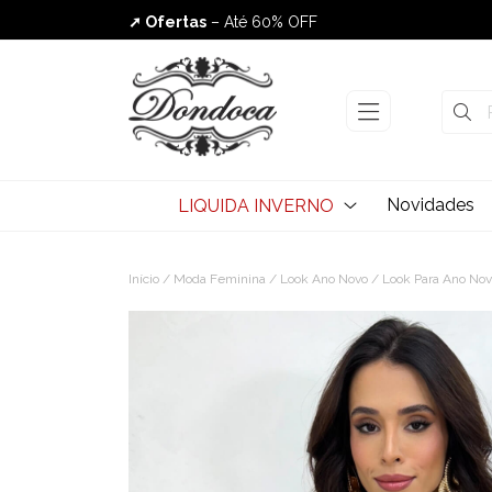
➚ Ofertas
– Até 60% OFF
Envio Rápido
Novidades
LIQUIDA INVERNO
Início
/
Moda Feminina
/
Look Ano Novo
/
Look Para Ano No