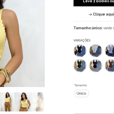
Leve 2 Bodies o
-> Clique aqu
Tamanho único:
veste 
VARIAÇÕES
Tamanho
Único