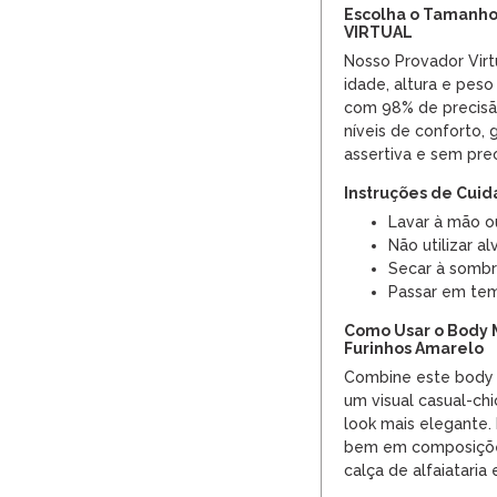
Escolha o Tamanho
VIRTUAL
Nosso Provador Virt
idade, altura e peso
com 98% de precisão
níveis de conforto,
assertiva e sem pr
Instruções de Cui
Lavar à mão o
Não utilizar al
Secar à sombr
Passar em tem
Como Usar o Body 
Furinhos Amarelo
Combine este body c
um visual casual-chi
look mais elegante.
bem em composiçõe
calça de alfaiataria 