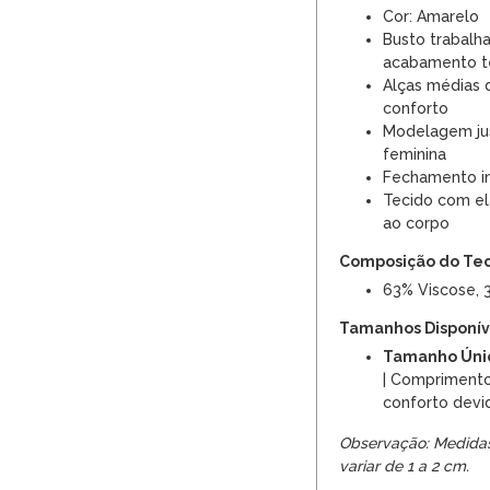
Cor: Amarelo
Busto trabalh
acabamento t
Alças médias
conforto
Modelagem jus
feminina
Fechamento inf
Tecido com el
ao corpo
Composição do Te
63% Viscose, 
Tamanhos Disponíve
Tamanho Úni
| Comprimento
conforto devid
Observação: Medida
variar de 1 a 2 cm.