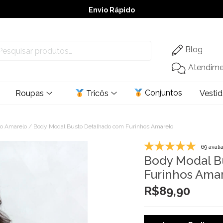
Envio Rápido
➚ Ofertas
– Até 60% OFF
Blog
Atendim
Conjuntos
Roupas
Tricôs
Vesti
vo Amarelo
/ Body Modal Busto Detalhado com Furinhos Amarelo
69 avali
Body Modal B
Furinhos Ama
R$
89,90