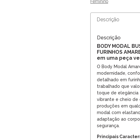
Feminino
Descrição
Descrição
BODY MODAL BU
FURINHOS AMAREL
em uma peça ver
O Body Modal Amare
modernidade, confor
detalhado em furinh
trabalhado que valor
toque de elegância 
vibrante e cheio de 
produções em qual
modal com elastano
adaptação ao corpo
segurança.
Principais Caracter