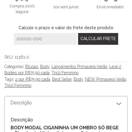
Compra 100%
10x sem juros!
Envio imediato!
segura!
Calcule o prazo e valor do frete deste produto
SKU:
11361-2
Categorias:
Blusas
,
Body
,
Lançamentos Primavera-Verão
,
Leve 2
Bodies por R$75,90 cada
,
Tricô Feminino
Tags:
2 por R$75.90 cada
,
Best Seller
,
Body
,
NEW Primavera Verão
,
Tricô Feminino
Descrição
Descrição
BODY MODAL CIGANINHA UM OMBRO SÓ BEGE