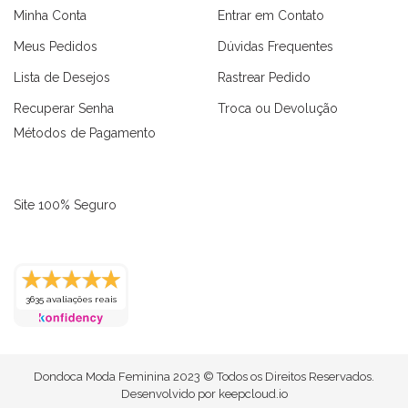
Minha Conta
Entrar em Contato
Meus Pedidos
Dúvidas Frequentes
Lista de Desejos
Rastrear Pedido
Recuperar Senha
Troca ou Devolução
Métodos de Pagamento
Site 100% Seguro
3635 avaliações reais
as
Macaquinhos
Blusas
Vestidos
Calças
Conjuntos
Dondoca Moda Feminina 2023 © Todos os Direitos Reservados.
Desenvolvido por
keepcloud.io