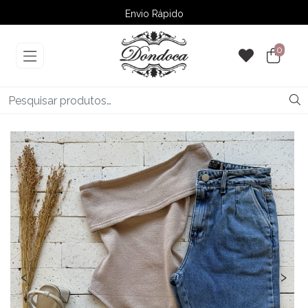
Envio Rápido
➚ Ofertas
– Até 60% OFF
0
‹
›