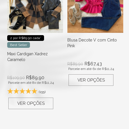
2 por R$89.90 cada*
Blusa Decote V com Cinto
Best Seller
Pink
Maxi Cardigan Xadrez
Caramelo
R$
67,43
R$
89,90
Parcele em até 6x de
R$
11,24
R$
89,90
R$
109,90
VER OPÇÕES
Parcele em até 8x de
R$
11,24
(155)
VER OPÇÕES