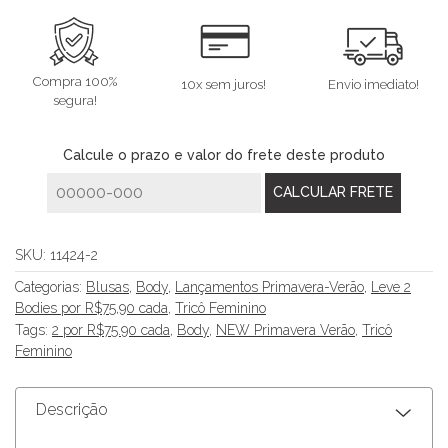
Compra 100%
10x sem juros!
Envio imediato!
segura!
Calcule o prazo e valor do frete deste produto
SKU:
11424-2
Categorias:
Blusas
,
Body
,
Lançamentos Primavera-Verão
,
Leve 2
Bodies por R$75,90 cada
,
Tricô Feminino
Tags:
2 por R$75.90 cada
,
Body
,
NEW Primavera Verão
,
Tricô
Feminino
Descrição