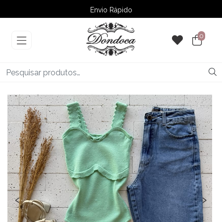
Envio Rápido
➚ Ofertas
– Até 60% OFF
0
‹
›