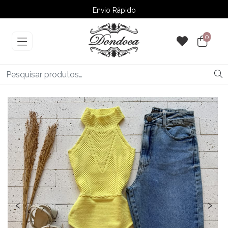
Envio Rápido
➚ Ofertas
– Até 60% OFF
0
‹
›