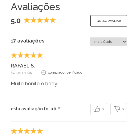
Avaliações
5.0
QUERO AVALIAR
17 avaliações
RAFAEL S.
há um mês
comprador verificado
Muito bonito o body!
esta avaliação foi útil?
0
0