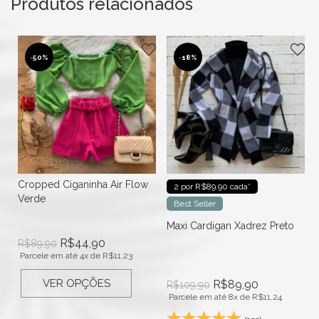
Produtos relacionados
-
50%
-
18%
Cropped Ciganinha Air Flow
2 por R$89.90 cada*
Verde
Best Seller
Maxi Cardigan Xadrez Preto
R$
44,90
R$
89,90
Parcele em até 4x de
R$
11,23
VER OPÇÕES
R$
89,90
R$
109,90
Parcele em até 8x de
R$
11,24