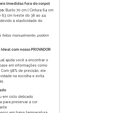
is (medidas fora do corpo)
co:
Busto 70 cm | Cintura 64 cm
 63 cm (veste do 36 ao 44
devido à elasticidade do
s feitas manualmente, podem
 Ideal com nosso PROVADOR
ual ajuda você a encontrar o
 base em informações como
o. Com 98% de precisão, ele
ividade na escolha e evita
as.
dado
u em ciclo delicado
a para preservar a cor
ante
vesso em baixa temperatura