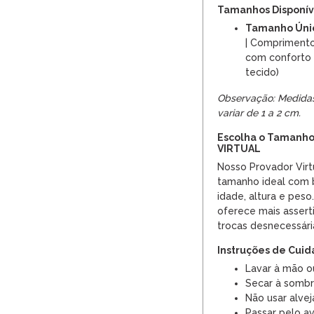
Tamanhos Disponíve
Tamanho Úni
| Comprimento
com conforto 
tecido)
Observação: Medida
variar de 1 a 2 cm.
Escolha o Tamanho
VIRTUAL
Nosso Provador Virt
tamanho ideal com
idade, altura e pes
oferece mais assert
trocas desnecessári
Instruções de Cui
Lavar à mão o
Secar à sombr
Não usar alvej
Passar pelo a