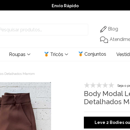
Envio Rápido
➚ Ofertas
– Até 60% OFF
Blog
Atendim
Conjuntos
Roupas
Tricôs
Vesti
os Detalhados Marrom
Seja o p
Body Modal L
Detalhados M
Leve 2 Bodies o