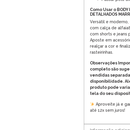
Como Usar o BODY
DETALHADOS MAR
Versátil e moderno
com calça de alfaiat
com shorts e jeans 
Aposte em acessóri
realçar a cor e fina
rasteirinhas.
Observações Impor
completo são suges
vendidas separada
disponibilidade. A
produto pode vari
tela do seu disposit
Aproveite já e ga
até 12x sem juros!