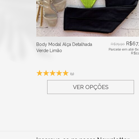
R$
67
Body Modal Alça Detalhada
R$
79,90
Parcele em até 6x
Verde Limão
R$
1
(1)
VER OPÇÕES