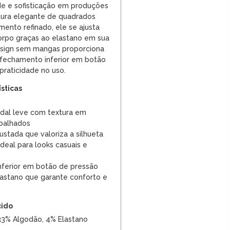
ade e sofisticação em produções
ura elegante de quadrados
ento refinado, ele se ajusta
orpo graças ao elastano em sua
sign sem mangas proporciona
 fechamento inferior em botão
praticidade no uso.
ísticas
dal leve com textura em
balhados
stada que valoriza a silhueta
deal para looks casuais e
ferior em botão de pressão
astano que garante conforto e
cido
33% Algodão, 4% Elastano