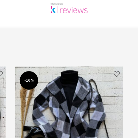
-
18%