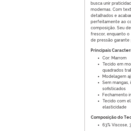
busca unir praticid
modernas. Com text
detalhados e acabam
perfeitamente ao c
composição. Seu de
frescor, enquanto o
de pressão garante 
Principais Caracter
Cor: Marrom
Tecido em mo
quadrados tra
Modelagem aju
Sem mangas, i
sofisticados
Fechamento in
Tecido com el
elasticidade
Composição do Te
63% Viscose, 