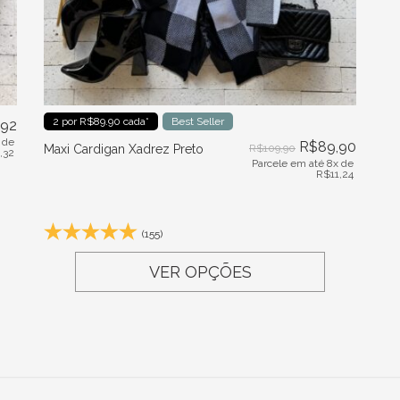
2 por R$89.90 cada*
Best Seller
,92
 de
R$
89,90
Maxi Cardigan Xadrez Preto
R$
109,90
1,32
Parcele em até 8x de
R$
11,24
(155)
VER OPÇÕES