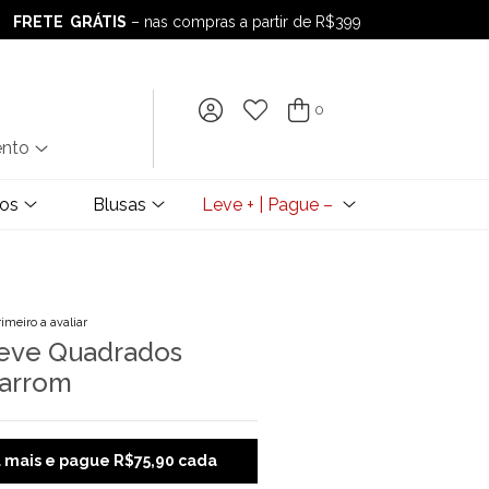
FRETE GRÁTIS
– nas compras a partir de R$399
FRETE GRÁTIS
– nas compras a partir de R$399
0
ento
dos
Blusas
Leve + | Pague –
rimeiro a avaliar
eve Quadrados
arrom
u mais e pague R$75,90 cada