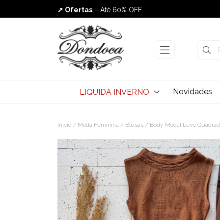
➚ Ofertas
– Até 60% OFF
Envio Rápido
Novidades
LIQUIDA INVERNO
Início
/
Moda Feminina
/
Blusas
/ Body Modal Leve Quadrad