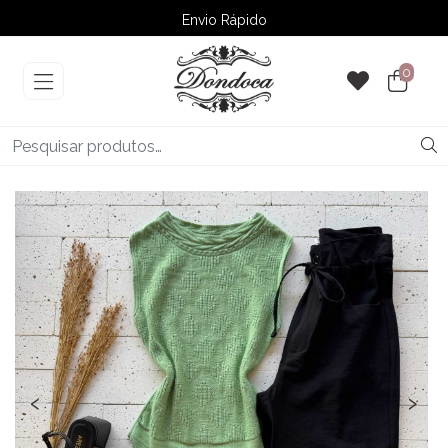
Envio Rápido
➚ Ofertas
– Até 60% OFF
0
‹
›