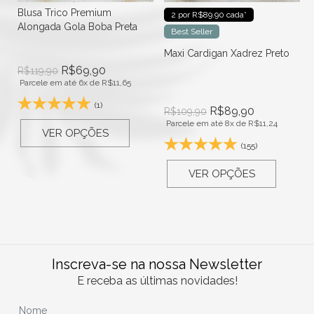
Blusa Trico Premium
2 por R$89.90 cada*
Alongada Gola Boba Preta
Best Seller
Maxi Cardigan Xadrez Preto
R$
69,90
R$
119,90
Parcele em até 6x de
R$
11,65
(1)
R$
89,90
R$
109,90
Parcele em até 8x de
R$
11,24
VER OPÇÕES
(155)
VER OPÇÕES
Inscreva-se na nossa Newsletter
E receba as últimas novidades!