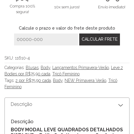
Compra 100%
10x sem juros!
Envio imediato!
segura!
Calcule o prazo e valor do frete deste produto
SKU:
11610-4
Categorias:
Blusas
,
Body
,
Lançamentos Primavera-Verão
,
Leve 2
Bodies por R$75,90 cada
,
Tricô Feminino
Tags:
2 por R$75.90 cada
,
Body
,
NEW Primavera Verão
,
Tricô
Feminino
Descrição
Descrição
BODY MODAL LEVE QUADRADOS DETALHADOS