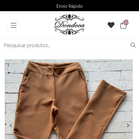
Envio Rápido
➚ Ofertas
– Até 60% OFF
0
‹
›