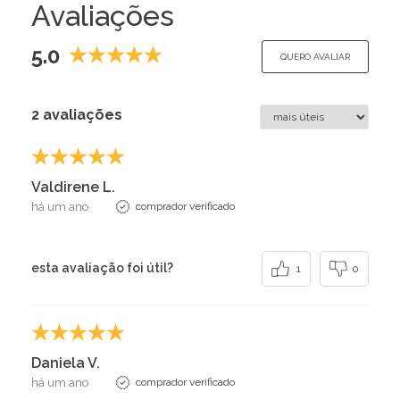
Avaliações
5.0
QUERO AVALIAR
2 avaliações
Valdirene L.
há um ano
comprador verificado
esta avaliação foi útil?
1
0
Daniela V.
há um ano
comprador verificado