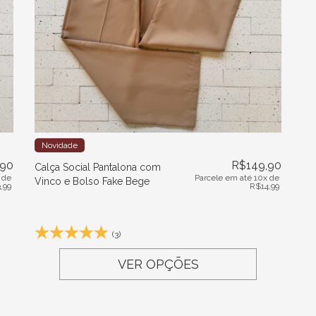
Novidade
,90
R$
149,90
Calça Social Pantalona com
 de
Parcele em até 10x de
Vinco e Bolso Fake Bege
3,99
R$
14,99
(3)
VER OPÇÕES