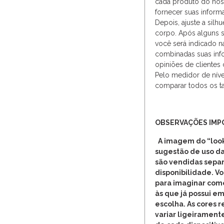
cada produto do noss
fornecer suas inform
Depois, ajuste a silh
corpo. Após alguns 
você será indicado na
combinadas suas inf
opiniões de clientes
Pelo medidor de níve
comparar todos os t
OBSERVAÇÕES IMP
A imagem do “look
sugestão de uso da
são vendidas separ
disponibilidade. V
para imaginar com
às que já possui em
escolha. As cores 
variar ligeirament