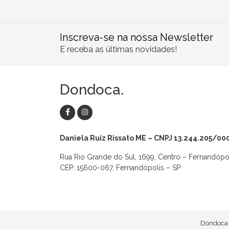
Inscreva-se na nossa Newsletter
E receba as últimas novidades!
Dondoca.
Daniela Ruiz Rissato ME – CNPJ 13.244.205/00
Rua Rio Grande do Sul, 1699, Centro – Fernandópo
CEP: 15600-067, Fernandópolis – SP
as
Macaquinhos
Blusas
Vestidos
Calças
Conjuntos
Dondoca 