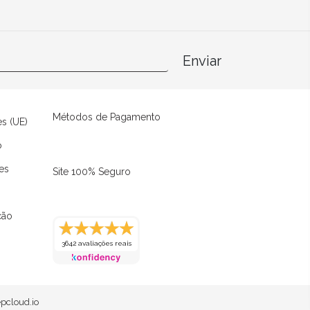
Enviar
Métodos de Pagamento
es (UE)
o
es
Site 100% Seguro
ção
3642 avaliações reais
pcloud.io