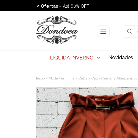
➚ Ofertas
– Até 60% OFF
Envio Rápido
Novidades
LIQUIDA INVERNO
Início
/
Moda Feminina
/
Calça
/ Calça Cenoura Alfaiataria c