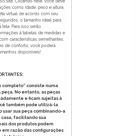
o site. Clicando nele, você deve
ações como idade, peso e altura.
ueta virtual de acordo com seu
segundos, o tamanho ideal para
 tela. Para isso serão
ormações à tabelas de medidas e
 com características semelhantes.
is de conforto, você poderá
amanhos disponíveis!
ORTANTES:
 completo” consiste numa
 peça. No entanto, as peças
adamente e ficam sujeitas à
ocê também pode utilizá-la
o usar sua peça combinando-a
 casa, facilitando sua
reais dos produtos podem
e em razão das configurações