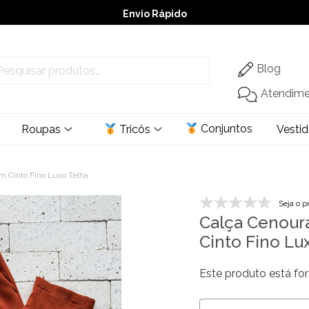
Envio Rápido
➚ Ofertas
– Até 60% OFF
Blog
Atendim
Conjuntos
Roupas
Tricôs
Vesti
om Cinto Fino Luxo Telha
Seja o p
Calça Cenoura
Cinto Fino Lu
Este produto está for