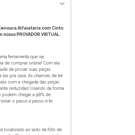
Cenoura Alfaiataria com Cinto
om nosso PROVADOR VIRTUAL
 uma ferramenta que vai
ma de comprar online! Com ela
dade de provar suas peças
vá-las pra casa. As chances de ter
veis com a chegada das peças
ente reduzidas! Usando da forma
dos podem chegar a 98% de
nsinar o passo a passo e te
tá localizado ao lado da foto de