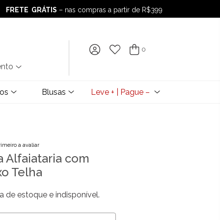
FRETE GRÁTIS
– nas compras a partir de R$399
FRETE GRÁTIS
– nas compras a partir de R$399
0
ento
dos
Blusas
Leve + | Pague –
rimeiro a avaliar
 Alfaiataria com
xo Telha
a de estoque e indisponível.