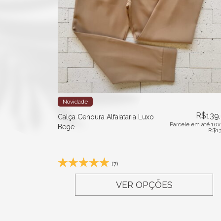
Novidade
R$
139
Calça Cenoura Alfaiataria Luxo
Parcele em até 10x
Bege
R$
1
(7)
VER OPÇÕES