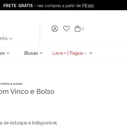
FRETE GRÁTIS
– nas compras a partir de R$399
FRETE GRÁTIS
– nas compras a partir de R$399
0
ento
dos
Blusas
Leve + | Pague –
rimeiro a avaliar
om Vinco e Bolso
a de estoque e indisponível.