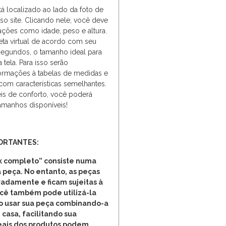
tá localizado ao lado da foto de
o site. Clicando nele, você deve
ações como idade, peso e altura.
ueta virtual de acordo com seu
segundos, o tamanho ideal para
 tela. Para isso serão
ormações à tabelas de medidas e
 com características semelhantes.
is de conforto, você poderá
amanhos disponíveis!
ORTANTES:
 completo” consiste numa
 peça. No entanto, as peças
adamente e ficam sujeitas à
ocê também pode utilizá-la
o usar sua peça combinando-a
 casa, facilitando sua
reais dos produtos podem