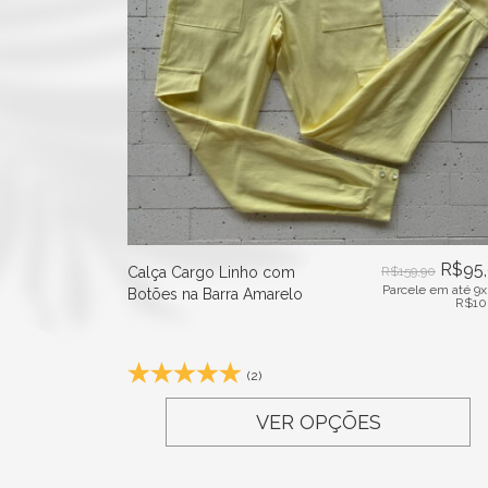
R$
95
Calça Cargo Linho com
R$
159,90
Parcele em até 9x
Botões na Barra Amarelo
R$
10
(2)
VER OPÇÕES