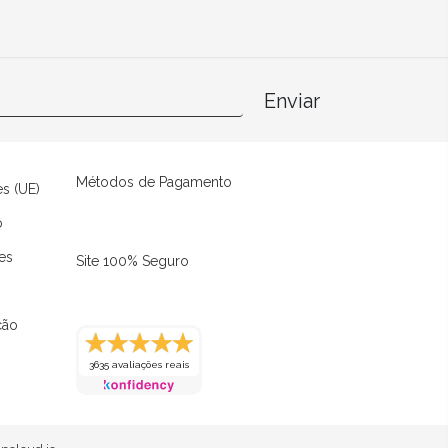
Enviar
Métodos de Pagamento
es (UE)
o
es
Site 100% Seguro
ção
3635 avaliações reais