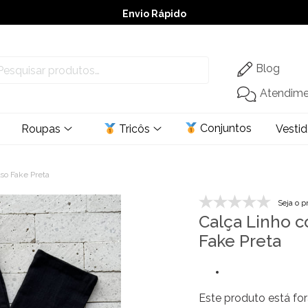
Envio Rápido
➚ Ofertas
– Até 60% OFF
Blog
Atendim
Conjuntos
Roupas
Tricôs
Vesti
so Fake Preta
Seja o p
Calça Linho c
Fake Preta
Este produto está for