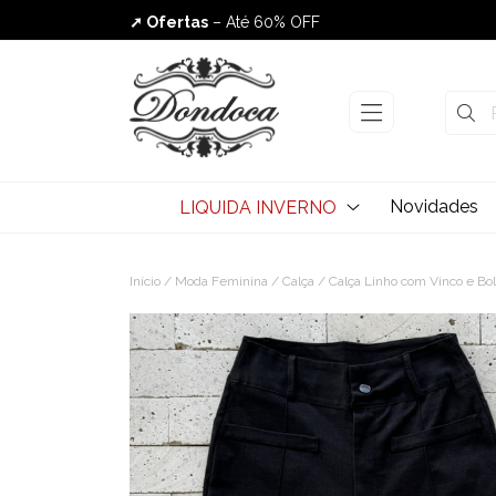
➚ Ofertas
– Até 60% OFF
Envio Rápido
Novidades
LIQUIDA INVERNO
Início
/
Moda Feminina
/
Calça
/ Calça Linho com Vinco e Bol