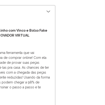
Linho com Vinco e Bolso Fake
PROVADOR VIRTUAL
 uma ferramenta que vai
ma de comprar online! Com ela
dade de provar suas peças
vá-las pra casa. As chances de ter
veis com a chegada das peças
ente reduzidas! Usando da forma
dos podem chegar a 98% de
nsinar o passo a passo e te