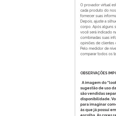
O provador virtual es
cada produto do noss
fornecer suas inform
Depois, ajuste a silh
corpo. Após alguns 
você será indicado na
combinadas suas inf
opiniões de clientes
Pelo medidor de níve
comparar todos os t
OBSERVAÇÕES IMP
A imagem do “look
sugestão de uso da
são vendidas separ
disponibilidade. V
para imaginar com
às que já possui em
escolha. As cores 