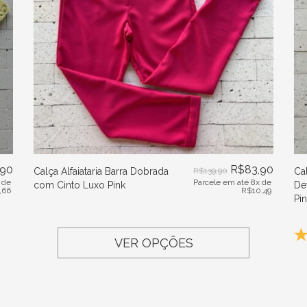
,90
R$
83,90
Calça Alfaiataria Barra Dobrada
R$
139,90
Ca
 de
Parcele em até 8x de
com Cinto Luxo Pink
De
,66
R$
10,49
Pi
VER OPÇÕES