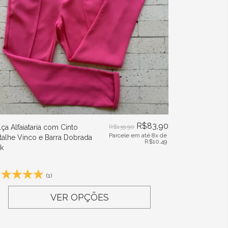
R$
83,90
lça Alfaiataria com Cinto
R$
139,90
Parcele em até 8x de
talhe Vinco e Barra Dobrada
R$
10,49
nk
(1)
VER OPÇÕES