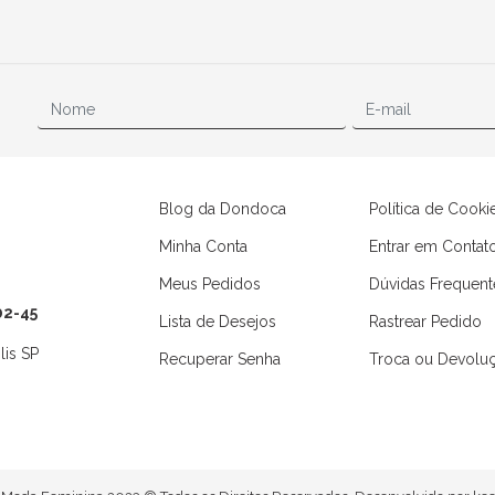
Blog da Dondoca
Política de Cooki
Minha Conta
Entrar em Contat
Meus Pedidos
Dúvidas Frequent
02-45
Lista de Desejos
Rastrear Pedido
lis SP
Recuperar Senha
Troca ou Devolu
Camisas
Macaquinhos