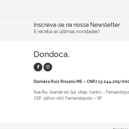
Inscreva-se na nossa Newsletter
E receba as últimas novidades!
Dondoca.
Daniela Ruiz Rissato ME – CNPJ 13.244.205/00
Rua Rio Grande do Sul, 1699, Centro – Fernandópo
CEP: 15600-067, Fernandópolis – SP
as
Macaquinhos
Blusas
Vestidos
Calças
Conjuntos