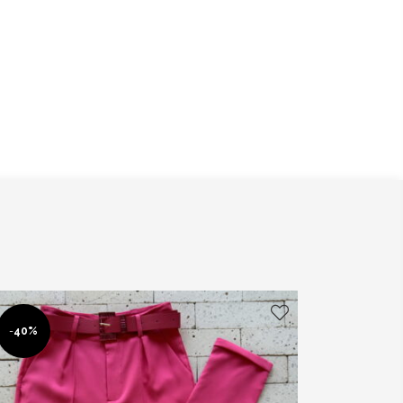
-
40%