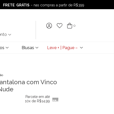
FRETE GRÁTIS
– nas compras a partir de R$399
FRETE GRÁTIS
– nas compras a partir de R$399
0
ento
dos
Blusas
Leve + | Pague –
ção
Pantalona com Vinco
 Nude
Parcele em até
10x de
R$
14,99