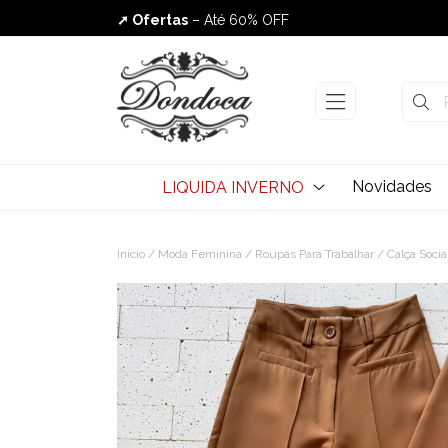
➚ Ofertas
– Até 60% OFF
Envio Rápido
Novidades
LIQUIDA INVERNO
Início
/
Moda Feminina
/
Roupas Para Trabalhar
/ Calça Socia