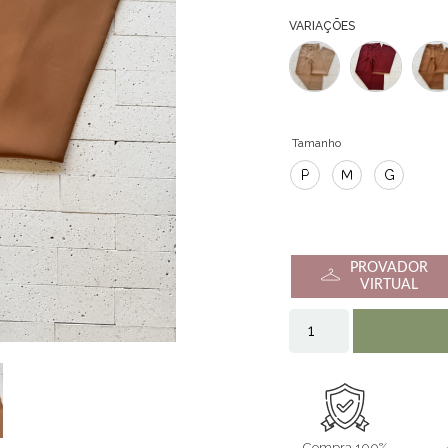
VARIAÇÕES
Tamanho
P
M
G
PROVADOR
VIRTUAL
Compra 100%