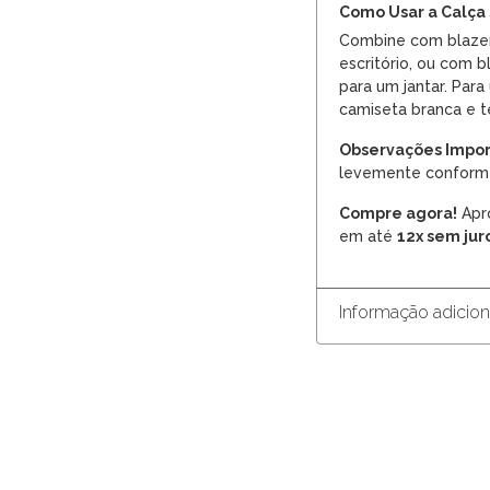
Como Usar a Calça 
Combine com blazer
escritório, ou com b
para um jantar. Para
camiseta branca e tê
Observações Impor
levemente conforme 
Compre agora!
Apr
em até
12x sem jur
Informação adicion