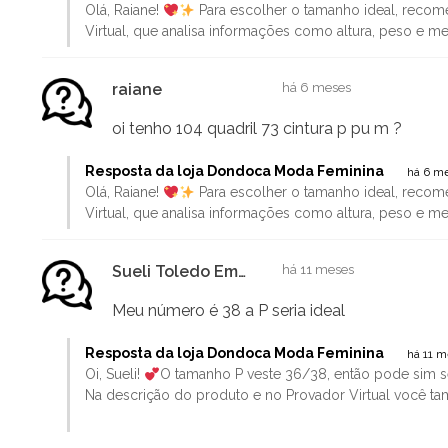
Olá, Raiane!
Para escolher o tamanho ideal, recome
Virtual, que analisa informações como altura, peso e 
raiane
há 6 meses
oi tenho 104 quadril 73 cintura p pu m ?
Resposta da loja Dondoca Moda Feminina
há 6 m
Olá, Raiane!
Para escolher o tamanho ideal, recome
Virtual, que analisa informações como altura, peso e 
Sueli Toledo Emerich
há 11 meses
Meu número é 38 a P seria ideal
Resposta da loja Dondoca Moda Feminina
há 11 
Oi, Sueli!
O tamanho P veste 36/38, então pode sim s
Na descrição do produto e no Provador Virtual você ta