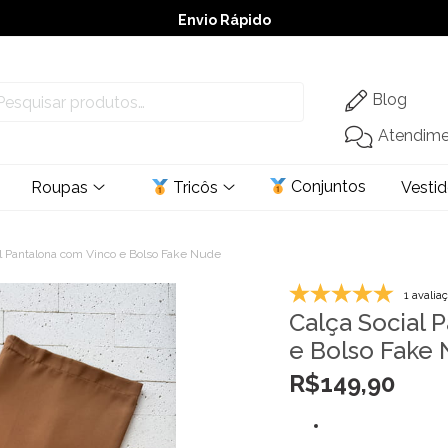
Envio Rápido
➚ Ofertas
– Até 60% OFF
Blog
Atendim
Conjuntos
Roupas
Tricôs
Vesti
l Pantalona com Vinco e Bolso Fake Nude
1 avalia
Calça Social 
e Bolso Fake
R$
149,90