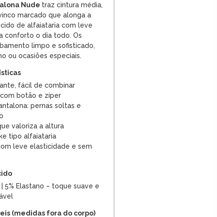
ntalona Nude
traz cintura média,
vinco marcado que alonga a
ecido de alfaiataria com leve
a conforto o dia todo. Os
bamento limpo e sofisticado,
ho ou ocasiões especiais.
ísticas
ante, fácil de combinar
 com botão e zíper
talona: pernas soltas e
o
que valoriza a altura
e tipo alfaiataria
 com leve elasticidade e sem
cido
 | 5% Elastano – toque suave e
ável
is (medidas fora do corpo)