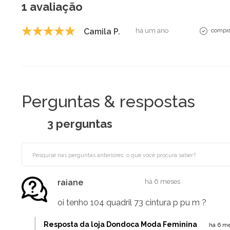
1 avaliação
Camila P.
há um ano
compra
Perguntas & respostas
3 perguntas
raiane
há 6 meses
oi tenho 104 quadril 73 cintura p pu m ?
Resposta da loja Dondoca Moda Feminina
há 6 m