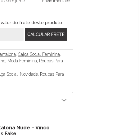
10x sem juros!
Envio imediato!
 valor do frete deste produto
antalona
,
Calça Social Feminina
,
rno
,
Moda Feminina
,
Roupas Para
lça Social
,
Novidade
,
Roupas Para
talona Nude – Vinco
s Fake