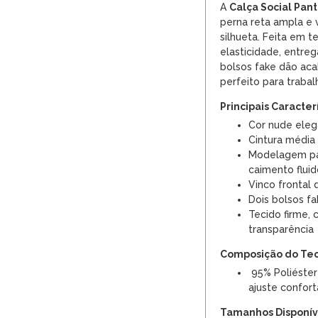
A
Calça Social Pa
perna reta ampla e 
silhueta. Feita em t
elasticidade, entreg
bolsos fake dão aca
perfeito para trabal
Principais Caracter
Cor nude eleg
Cintura média
Modelagem pan
caimento fluid
Vinco frontal 
Dois bolsos fak
Tecido firme,
transparência
Composição do Te
95% Poliéster
ajuste confort
Tamanhos Disponíve