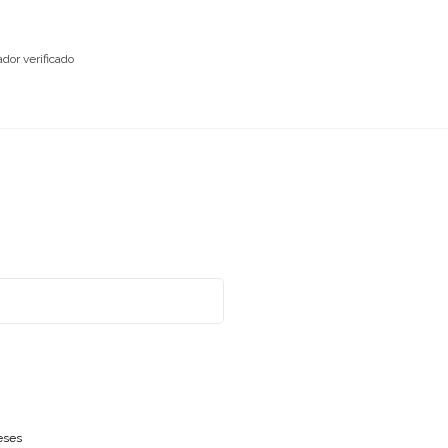
dor verificado
eses