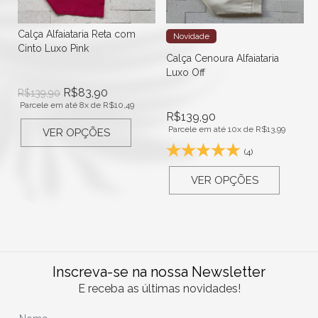
Calça Alfaiataria Reta com
Novidade
Cinto Luxo Pink
Calça Cenoura Alfaiataria
Luxo Off
R$
83,90
R$
139,90
Parcele em até 8x de
R$
10,49
R$
139,90
Parcele em até 10x de
R$
13,99
VER OPÇÕES
(4)
VER OPÇÕES
Inscreva-se na nossa Newsletter
E receba as últimas novidades!