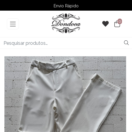
Envio Rápido
➚ Ofertas
– Até 60% OFF
0
‹
›